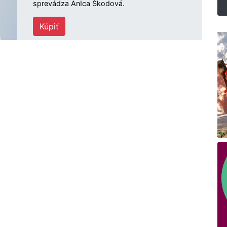
sprevádza AnIca Škodová.
Kúpiť