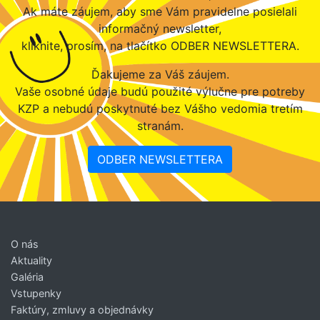
Ak máte záujem, aby sme Vám pravidelne posielali
informačný newsletter,
kliknite, prosím, na tlačítko ODBER NEWSLETTERA.
Ďakujeme za Váš záujem.
Vaše osobné údaje budú použité výlučne pre potreby
KZP a nebudú poskytnuté bez Vášho vedomia tretím
stranám.
ODBER NEWSLETTERA
O nás
Aktuality
Galéria
Vstupenky
Faktúry, zmluvy a objednávky