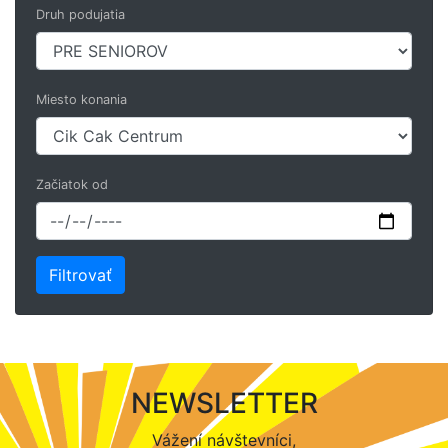
Druh podujatia
Miesto konania
Začiatok od
NEWSLETTER
Vážení návštevníci,