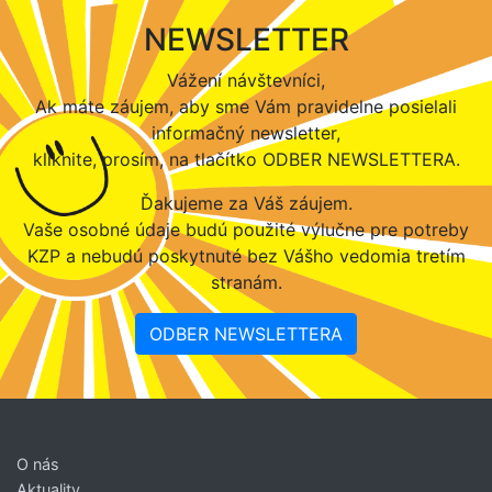
NEWSLETTER
Vážení návštevníci,
Ak máte záujem, aby sme Vám pravidelne posielali
informačný newsletter,
kliknite, prosím, na tlačítko ODBER NEWSLETTERA.
Ďakujeme za Váš záujem.
Vaše osobné údaje budú použité výlučne pre potreby
KZP a nebudú poskytnuté bez Vášho vedomia tretím
stranám.
ODBER NEWSLETTERA
O nás
Aktuality