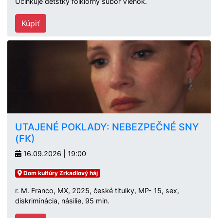
Účinkuje detstký folklórny súbor Vienok.
Kúpiť
UTAJENÉ POKLADY: NEBEZPEČNÉ SNY
(FK)
16.09.2026 | 19:00
Dom kultúry Zrkadlový háj
r. M. Franco, MX, 2025, české titulky, MP- 15, sex,
diskriminácia, násilie, 95 min.