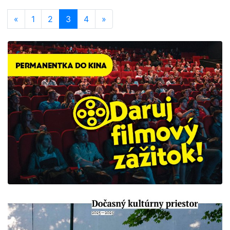
«
1
2
3
4
»