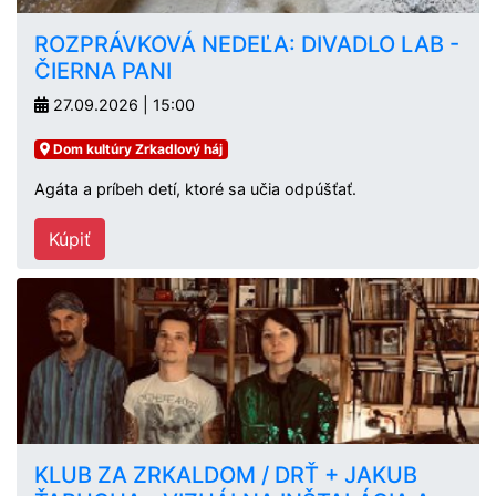
ROZPRÁVKOVÁ NEDEĽA: DIVADLO LAB -
ČIERNA PANI
27.09.2026 | 15:00
Dom kultúry Zrkadlový háj
Agáta a príbeh detí, ktoré sa učia odpúšťať.
Kúpiť
KLUB ZA ZRKALDOM / DRŤ + JAKUB