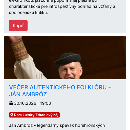
elektronikou, jazzom a popom a jej piesne sú
charakteristické pre introspektívny pohľad na vzťahy a
spoločenskú kritiku.
Kúpiť
VEČER AUTENTICKÉHO FOLKLÓRU -
JÁN AMBRÓZ
30.10.2026 | 19:00
Dom kultúry Zrkadlový háj
Ján Ambroz - legendárny spevák horehronských