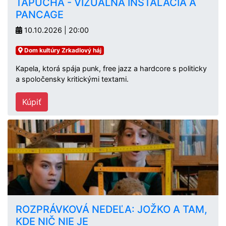
ŤAPUCHA - VIZUÁLNA INŠTALÁCIA A
PANCAGE
10.10.2026 | 20:00
Dom kultúry Zrkadlový háj
Kapela, ktorá spája punk, free jazz a hardcore s politicky
a spoločensky kritickými textami.
Kúpiť
ROZPRÁVKOVÁ NEDEĽA: JOŽKO A TAM,
KDE NIČ NIE JE