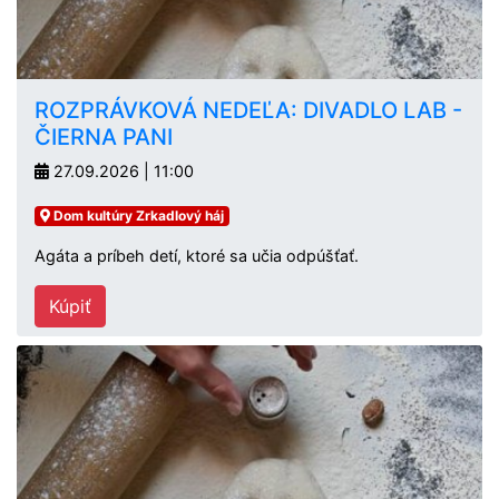
ROZPRÁVKOVÁ NEDEĽA: DIVADLO LAB -
ČIERNA PANI
27.09.2026 | 11:00
Dom kultúry Zrkadlový háj
Agáta a príbeh detí, ktoré sa učia odpúšťať.
Kúpiť