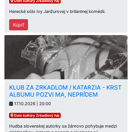
Dom kultúry Zrkadlový háj
Herecké sólo Ivy Janžurovej v brilantnej komédii.
Kúpiť
KLUB ZA ZRKADLOM / KATARZIA - KRST
ALBUMU POZVI MA, NEPRÍDEM
17.10.2026 | 20:00
Dom kultúry Zrkadlový háj
Hudba slovenskej autorky sa žánrovo pohybuje medzi