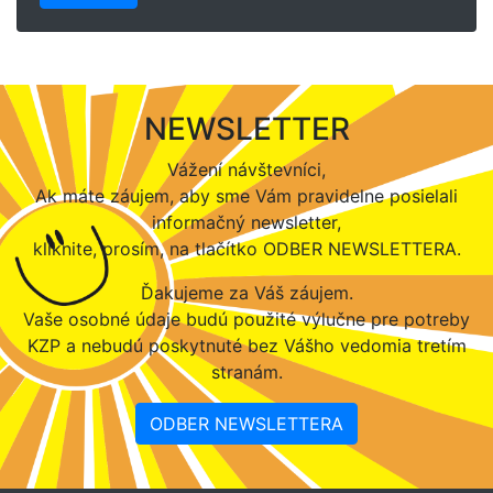
NEWSLETTER
Vážení návštevníci,
Ak máte záujem, aby sme Vám pravidelne posielali
informačný newsletter,
kliknite, prosím, na tlačítko ODBER NEWSLETTERA.
Ďakujeme za Váš záujem.
Vaše osobné údaje budú použité výlučne pre potreby
KZP a nebudú poskytnuté bez Vášho vedomia tretím
stranám.
ODBER NEWSLETTERA