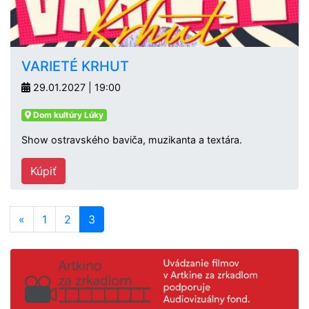
VARIETÉ KRHUT
29.01.2027 | 19:00
Dom kultúry Lúky
Show ostravského baviča, muzikanta a textára.
Kúpiť
«
1
2
3