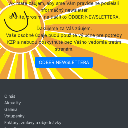
Ak máte záujem, aby sme Vám pravidelne posielali
informačný newsletter,
kliknite, prosím, na tlačítko ODBER NEWSLETTERA.
Ďakujeme za Váš záujem.
Vaše osobné údaje budú použité výlučne pre potreby
KZP a nebudú poskytnuté bez Vášho vedomia tretím
stranám.
ODBER NEWSLETTERA
O nás
Aktuality
Galéria
Vstupenky
Faktúry, zmluvy a objednávky