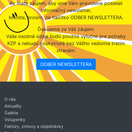
Ak máte záujem, aby sme Vám pravidelne posielali
informačný newsletter,
kliknite, prosím, na tlačítko ODBER NEWSLETTERA.
Ďakujeme za Váš záujem.
Vaše osobné údaje budú použité výlučne pre potreby
KZP a nebudú poskytnuté bez Vášho vedomia tretím
stranám.
ODBER NEWSLETTERA
O nás
Aktuality
Galéria
Vstupenky
Faktúry, zmluvy a objednávky