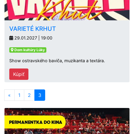
VARIETÉ KRHUT
29.01.2027 | 19:00
Dom kultúry Lúky
Show ostravského baviča, muzikanta a textára.
Kúpiť
«
1
2
3