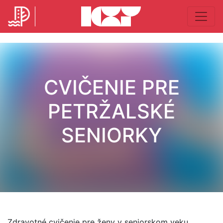
CVIČENIE PRE
PETRŽALSKÉ
SENIORKY
Zdravotné cvičenie pre ženy v seniorskom veku.