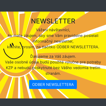
NEWSLETTER
Vážení návštevníci,
Ak máte záujem, aby sme Vám pravidelne posielali
informačný newsletter,
kliknite, prosím, na tlačítko ODBER NEWSLETTERA.
Ďakujeme za Váš záujem.
Vaše osobné údaje budú použité výlučne pre potreby
KZP a nebudú poskytnuté bez Vášho vedomia tretím
stranám.
ODBER NEWSLETTERA