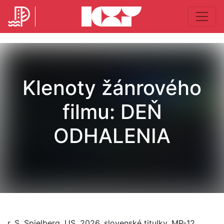
Klenoty žánrového
filmu: DEŇ
ODHALENIA
r. S. Spielberg, US, 2026, slovenské titulky, MP-12,