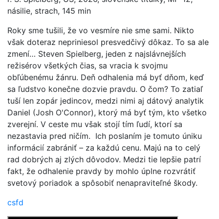
násilie, strach, 145 min
Roky sme tušili, že vo vesmíre nie sme sami. Nikto
však doteraz nepriniesol presvedčivý dôkaz. To sa ale
zmení… Steven Spielberg, jeden z najslávnejších
režisérov všetkých čias, sa vracia k svojmu
obľúbenému žánru. Deň odhalenia má byť dňom, keď
sa ľudstvo konečne dozvie pravdu. O čom? To zatiaľ
tuší len zopár jedincov, medzi nimi aj dátový analytik
Daniel (Josh O'Connor), ktorý má byť tým, kto všetko
zverejní. V ceste mu však stojí tím ľudí, ktorí sa
nezastavia pred ničím. Ich poslaním je tomuto úniku
informácií zabrániť – za každú cenu. Majú na to celý
rad dobrých aj zlých dôvodov. Medzi tie lepšie patrí
fakt, že odhalenie pravdy by mohlo úplne rozvrátiť
svetový poriadok a spôsobiť nenapraviteľné škody.
csfd