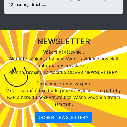
12, násilie, strach,…
NEWSLETTER
Vážení návštevníci,
Ak máte záujem, aby sme Vám pravidelne posielali
informačný newsletter,
kliknite, prosím, na tlačítko ODBER NEWSLETTERA.
Ďakujeme za Váš záujem.
Vaše osobné údaje budú použité výlučne pre potreby
KZP a nebudú poskytnuté bez Vášho vedomia tretím
stranám.
ODBER NEWSLETTERA