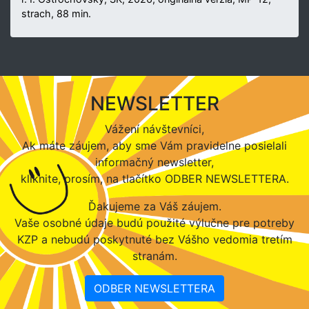
strach, 88 min.
NEWSLETTER
Vážení návštevníci,
Ak máte záujem, aby sme Vám pravidelne posielali
informačný newsletter,
kliknite, prosím, na tlačítko ODBER NEWSLETTERA.
Ďakujeme za Váš záujem.
Vaše osobné údaje budú použité výlučne pre potreby
KZP a nebudú poskytnuté bez Vášho vedomia tretím
stranám.
ODBER NEWSLETTERA