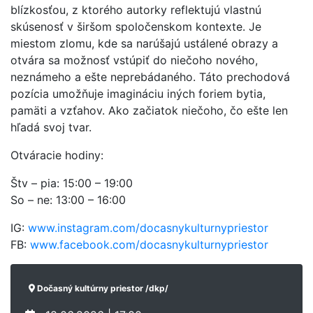
blízkosťou, z ktorého autorky reflektujú vlastnú
skúsenosť v širšom spoločenskom kontexte. Je
miestom zlomu, kde sa narúšajú ustálené obrazy a
otvára sa možnosť vstúpiť do niečoho nového,
neznámeho a ešte neprebádaného. Táto prechodová
pozícia umožňuje imagináciu iných foriem bytia,
pamäti a vzťahov. Ako začiatok niečoho, čo ešte len
hľadá svoj tvar.
Otváracie hodiny:
Štv – pia: 15:00 – 19:00
So – ne: 13:00 – 16:00
IG:
www.instagram.com/docasnykulturnypriestor
FB:
www.facebook.com/docasnykulturnypriestor
Dočasný kultúrny priestor /dkp/