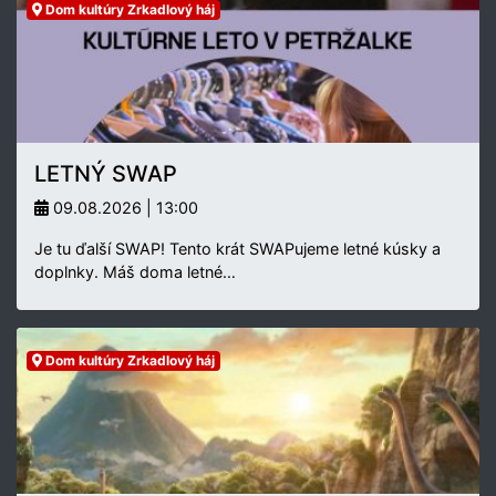
Dom kultúry Zrkadlový háj
LETNÝ SWAP
09.08.2026 | 13:00
Je tu ďalší SWAP! Tento krát SWAPujeme letné kúsky a
doplnky. Máš doma letné…
Dom kultúry Zrkadlový háj