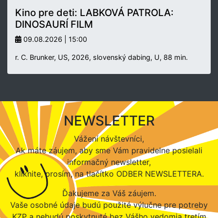
Kino pre deti: LABKOVÁ PATROLA:
DINOSAURÍ FILM
09.08.2026 | 15:00
r. C. Brunker, US, 2026, slovenský dabing, U, 88 min.
NEWSLETTER
Vážení návštevníci,
Ak máte záujem, aby sme Vám pravidelne posielali
informačný newsletter,
kliknite, prosím, na tlačítko ODBER NEWSLETTERA.
Ďakujeme za Váš záujem.
Vaše osobné údaje budú použité výlučne pre potreby
KZP a nebudú poskytnuté bez Vášho vedomia tretím