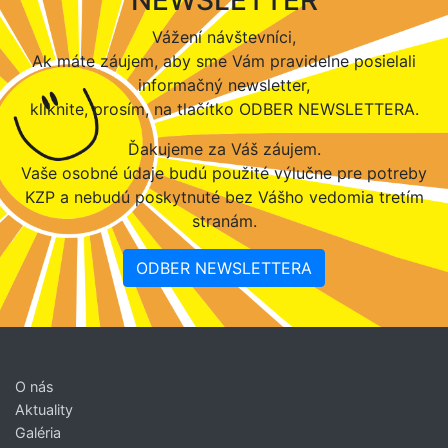
Vážení návštevníci,
Ak máte záujem, aby sme Vám pravidelne posielali
informačný newsletter,
kliknite, prosím, na tlačítko ODBER NEWSLETTERA.
Ďakujeme za Váš záujem.
Vaše osobné údaje budú použité výlučne pre potreby
KZP a nebudú poskytnuté bez Vášho vedomia tretím
stranám.
ODBER NEWSLETTERA
O nás
Aktuality
Galéria