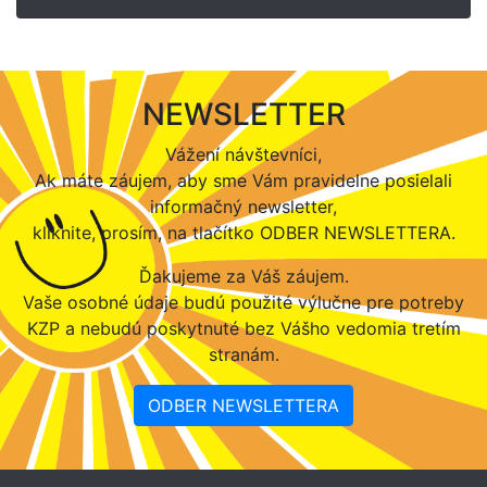
NEWSLETTER
Vážení návštevníci,
Ak máte záujem, aby sme Vám pravidelne posielali
informačný newsletter,
kliknite, prosím, na tlačítko ODBER NEWSLETTERA.
Ďakujeme za Váš záujem.
Vaše osobné údaje budú použité výlučne pre potreby
KZP a nebudú poskytnuté bez Vášho vedomia tretím
stranám.
ODBER NEWSLETTERA