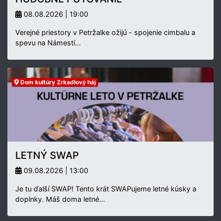
08.08.2026 | 19:00
Verejné priestory v Petržalke ožijú - spojenie cimbalu a
spevu na Námestí…
Dom kultúry Zrkadlový háj
LETNÝ SWAP
09.08.2026 | 13:00
Je tu ďalší SWAP! Tento krát SWAPujeme letné kúsky a
doplnky. Máš doma letné…