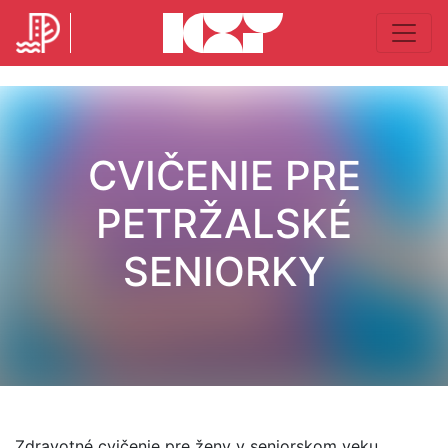
CVIČENIE PRE
PETRŽALSKÉ
SENIORKY
Zdravotné cvičenie pre ženy v seniorskom veku.