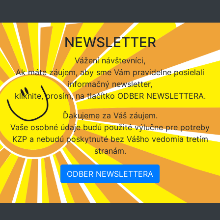
NEWSLETTER
Vážení návštevníci,
Ak máte záujem, aby sme Vám pravidelne posielali
informačný newsletter,
kliknite, prosím, na tlačítko ODBER NEWSLETTERA.
Ďakujeme za Váš záujem.
Vaše osobné údaje budú použité výlučne pre potreby
KZP a nebudú poskytnuté bez Vášho vedomia tretím
stranám.
ODBER NEWSLETTERA