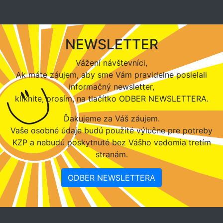
NEWSLETTER
Vážení návštevníci,
Ak máte záujem, aby sme Vám pravidelne posielali
informačný newsletter,
kliknite, prosím, na tlačítko ODBER NEWSLETTERA.
Ďakujeme za Váš záujem.
Vaše osobné údaje budú použité výlučne pre potreby
KZP a nebudú poskytnuté bez Vášho vedomia tretím
stranám.
ODBER NEWSLETTERA