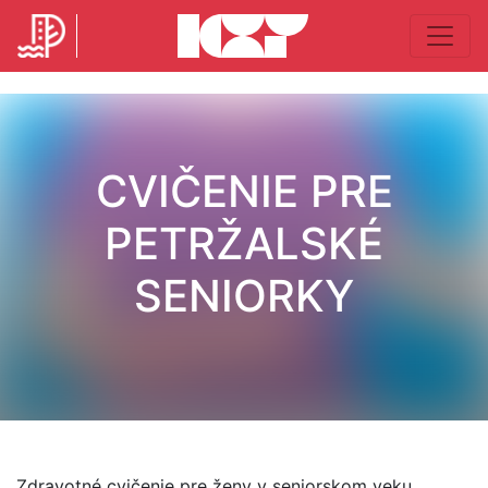
CVIČENIE PRE
PETRŽALSKÉ
SENIORKY
Zdravotné cvičenie pre ženy v seniorskom veku.