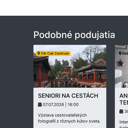
Podobné podujatia
Cik Cak Centrum
Doč
SENIORI NA CESTÁCH
AN
TE
07.07.2026 | 16:00
30
Výstava cestovateľských
fotografií z rôznych kútov sveta.
Inte
Kali