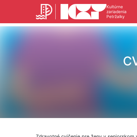
Kultúrne
zariadenia
Petržalky
C
Zdravotné cvičenie pre ženy v seniorskom 