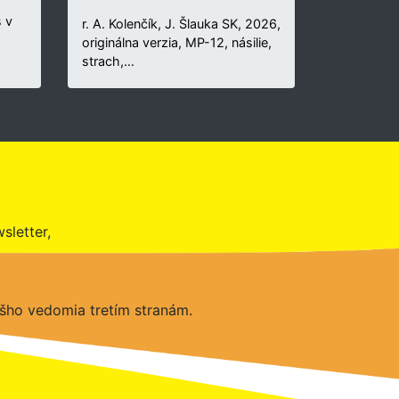
 v
r. A. Kolenčík, J. Šlauka SK, 2026,
originálna verzia, MP-12, násilie,
strach,…
sletter,
šho vedomia tretím stranám.