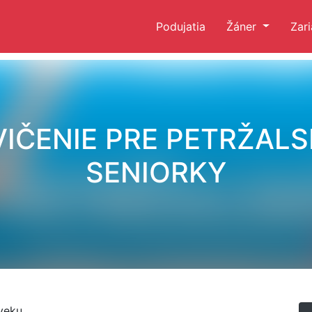
Podujatia
Žáner
Zar
VIČENIE PRE PETRŽALS
SENIORKY
veku.