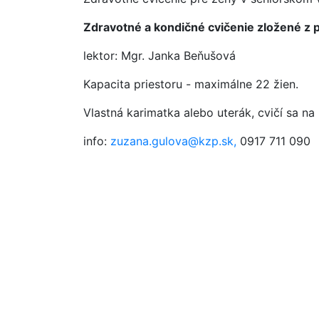
Zdravotné a kondičné cvičenie zložené z pr
lektor: Mgr. Janka Beňušová
Kapacita priestoru - maximálne 22 žien.
Vlastná karimatka alebo uterák, cvičí sa na
info:
zuzana.gulova@kzp.sk,
0917 711 090