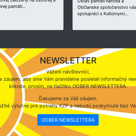
Ústav pamäti národa a
nnej pamäti…
Občianske spoločenstvo vás
spolupráci s Kultúrnymi…
NEWSLETTER
Vážení návštevníci,
 záujem, aby sme Vám pravidelne posielali informačný new
kliknite, prosím, na tlačítko ODBER NEWSLETTERA.
Ďakujeme za Váš záujem.
žité výlučne pre potreby KZP a nebudú poskytnuté bez Vá
ODBER NEWSLETTERA