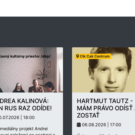
asný kultúrny priestor /dkp/
Cik Cak Centrum
DREA KALINOVÁ:
HARTMUT TAUTZ -
N RUS RAZ ODÍDE!
MÁM PRÁVO ODÍSŤ 
ZOSTAŤ
.07.2026 | 18:00
06.08.2026 | 17:00
rmediálny projekt Andrei
novej založený na osobnej a