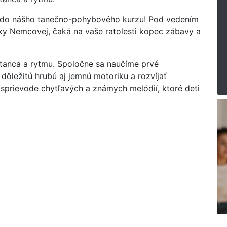
 do nášho tanečno-pohybového kurzu! Pod vedením
ky Nemcovej, čaká na vaše ratolesti kopec zábavy a
anca a rytmu. Spoločne sa naučíme prvé
ôležitú hrubú aj jemnú motoriku a rozvíjať
sprievode chytľavých a známych melódií, ktoré deti