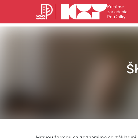
Kultúrne
zariadenia
Petržalky
Š
Hravou formou sa zoznámime so základmi 