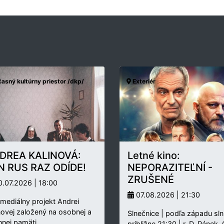
asný kultúrny priestor /dkp/
Exteriér
DREA KALINOVÁ:
Letné kino:
N RUS RAZ ODÍDE!
NEPORAZITEĽNÍ -
ZRUŠENÉ
.07.2026 | 18:00
07.08.2026 | 21:30
rmediálny projekt Andrei
novej založený na osobnej a
Slnečnice | podľa západu sln
nnej pamäti…
približne 21:30 | r. D. Pánek,