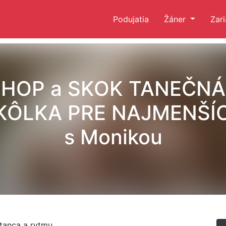
Podujatia
Žáner
Zar
HOP a SKOK TANEČNÁ
KÔLKA PRE NAJMENŠÍ
s Monikou
tanca a rytmu.