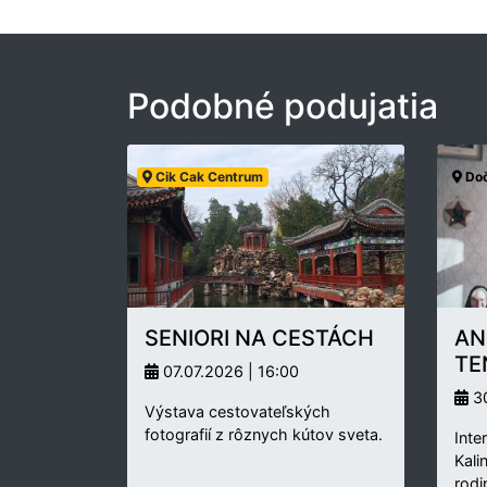
Podobné podujatia
Cik Cak Centrum
Doč
SENIORI NA CESTÁCH
AN
TE
07.07.2026 | 16:00
30
Výstava cestovateľských
fotografií z rôznych kútov sveta.
Inte
Kali
rodi