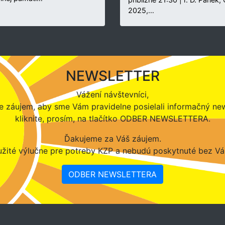
2025,…
NEWSLETTER
Vážení návštevníci,
 záujem, aby sme Vám pravidelne posielali informačný new
kliknite, prosím, na tlačítko ODBER NEWSLETTERA.
Ďakujeme za Váš záujem.
žité výlučne pre potreby KZP a nebudú poskytnuté bez Vá
ODBER NEWSLETTERA