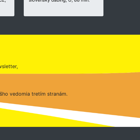
sletter,
šho vedomia tretím stranám.