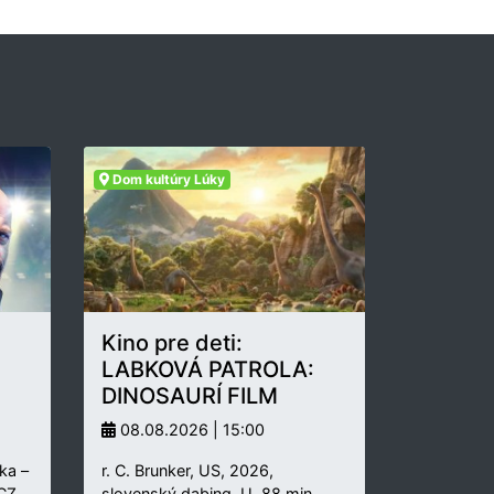
Dom kultúry Lúky
Kino pre deti:
LABKOVÁ PATROLA:
DINOSAURÍ FILM
08.08.2026 | 15:00
ka –
r. C. Brunker, US, 2026,
 CZ,
slovenský dabing, U, 88 min.