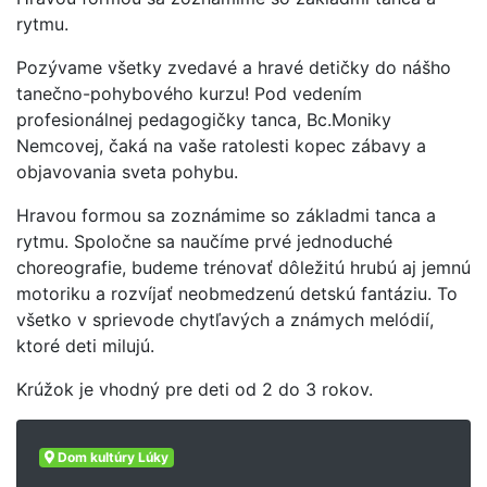
rytmu.
Pozývame všetky zvedavé a hravé detičky do nášho
tanečno-pohybového kurzu! Pod vedením
profesionálnej pedagogičky tanca, Bc.Moniky
Nemcovej, čaká na vaše ratolesti kopec zábavy a
objavovania sveta pohybu.
Hravou formou sa zoznámime so základmi tanca a
rytmu. Spoločne sa naučíme prvé jednoduché
choreografie, budeme trénovať dôležitú hrubú aj jemnú
motoriku a rozvíjať neobmedzenú detskú fantáziu. To
všetko v sprievode chytľavých a známych melódií,
ktoré deti milujú.
Krúžok je vhodný pre deti od 2 do 3 rokov.
Dom kultúry Lúky