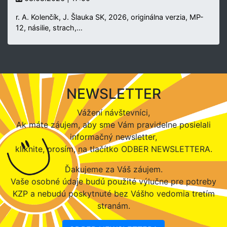
r. A. Kolenčík, J. Šlauka SK, 2026, originálna verzia, MP-
12, násilie, strach,…
NEWSLETTER
Vážení návštevníci,
Ak máte záujem, aby sme Vám pravidelne posielali
informačný newsletter,
kliknite, prosím, na tlačítko ODBER NEWSLETTERA.
Ďakujeme za Váš záujem.
Vaše osobné údaje budú použité výlučne pre potreby
KZP a nebudú poskytnuté bez Vášho vedomia tretím
stranám.