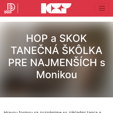
HOP a SKOK
TANEČNÁ ŠKÔLKA
PRE NAJMENŠÍCH s
Monikou
Hravou formou sa zoznámime so základmi tanca a