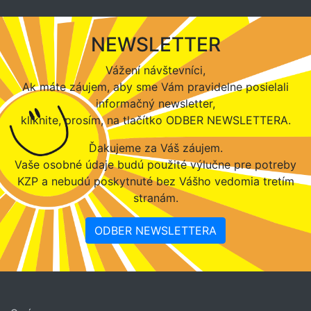
NEWSLETTER
Vážení návštevníci,
Ak máte záujem, aby sme Vám pravidelne posielali
informačný newsletter,
kliknite, prosím, na tlačítko ODBER NEWSLETTERA.
Ďakujeme za Váš záujem.
Vaše osobné údaje budú použité výlučne pre potreby
KZP a nebudú poskytnuté bez Vášho vedomia tretím
stranám.
ODBER NEWSLETTERA