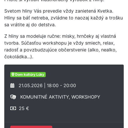
Svetom hliny Vás prevedie vždy zanietená Kvetka.
Hliny sa báť netreba, zvládne to naozaj každý a trošku
sa vrátite aj do detstva.
Z hliny sa modeluje ručne: misky, hrnčeky aj vlastná
tvorba. Súčasťou workshopu je vždy smiech, relax,
radosť a povzbudzujúce občerstvenie (alko, nealko,
čokoládka...).
Dom kultúry Lúky
21.05.2026 | 18:00 - 20:00
KOMUNITNÉ AKTIVITY, WORKSHOPY
25 €