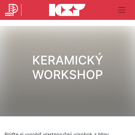
KERAMICKÝ
WORKSHOP
Príďte si vyrobiť vlastnoručný výrobok z hliny.