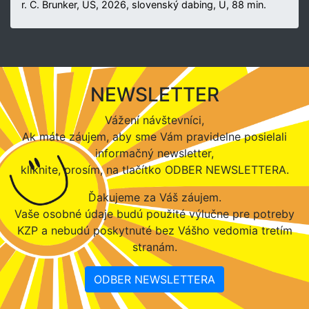
r. C. Brunker, US, 2026, slovenský dabing, U, 88 min.
NEWSLETTER
Vážení návštevníci,
Ak máte záujem, aby sme Vám pravidelne posielali
informačný newsletter,
kliknite, prosím, na tlačítko ODBER NEWSLETTERA.
Ďakujeme za Váš záujem.
Vaše osobné údaje budú použité výlučne pre potreby
KZP a nebudú poskytnuté bez Vášho vedomia tretím
stranám.
ODBER NEWSLETTERA