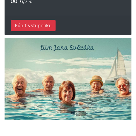
6/7 €
Kúpiť vstupenku