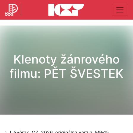
Klenoty žánrového
filmu: PĚT ŠVESTEK
r. J. Svěrak, CZ, 2026, originálna verzia, MP-15,