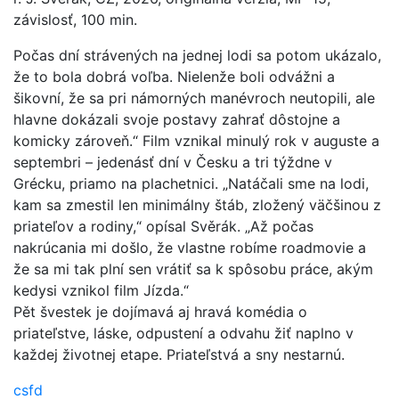
závislosť, 100 min.
Počas dní strávených na jednej lodi sa potom ukázalo,
že to bola dobrá voľba. Nielenže boli odvážni a
šikovní, že sa pri námorných manévroch neutopili, ale
hlavne dokázali svoje postavy zahrať dôstojne a
komicky zároveň.“ Film vznikal minulý rok v auguste a
septembri – jedenásť dní v Česku a tri týždne v
Grécku, priamo na plachetnici. „Natáčali sme na lodi,
kam sa zmestil len minimálny štáb, zložený väčšinou z
priateľov a rodiny,“ opísal Svěrák. „Až počas
nakrúcania mi došlo, že vlastne robíme roadmovie a
že sa mi tak plní sen vrátiť sa k spôsobu práce, akým
kedysi vznikol film Jízda.“
Pět švestek je dojímavá aj hravá komédia o
priateľstve, láske, odpustení a odvahu žiť naplno v
každej životnej etape. Priateľstvá a sny nestarnú.
csfd