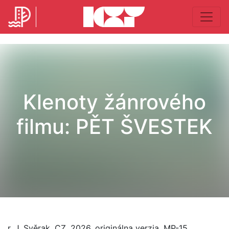
Klenoty žánrového
filmu: PĚT ŠVESTEK
r. J. Svěrak, CZ, 2026, originálna verzia, MP-15,