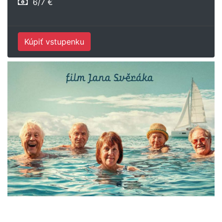
6/7 €
Kúpiť vstupenku