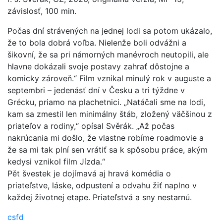
závislosť, 100 min.
Počas dní strávených na jednej lodi sa potom ukázalo,
že to bola dobrá voľba. Nielenže boli odvážni a
šikovní, že sa pri námorných manévroch neutopili, ale
hlavne dokázali svoje postavy zahrať dôstojne a
komicky zároveň.“ Film vznikal minulý rok v auguste a
septembri – jedenásť dní v Česku a tri týždne v
Grécku, priamo na plachetnici. „Natáčali sme na lodi,
kam sa zmestil len minimálny štáb, zložený väčšinou z
priateľov a rodiny,“ opísal Svěrák. „Až počas
nakrúcania mi došlo, že vlastne robíme roadmovie a
že sa mi tak plní sen vrátiť sa k spôsobu práce, akým
kedysi vznikol film Jízda.“
Pět švestek je dojímavá aj hravá komédia o
priateľstve, láske, odpustení a odvahu žiť naplno v
každej životnej etape. Priateľstvá a sny nestarnú.
csfd