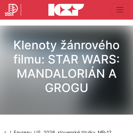
Klenoty žánrového
filmu: STAR WARS:
MANDALORIÁN A
GROGU
r. J. Favreau, US, 2026, slovenské titulky, MP-12,