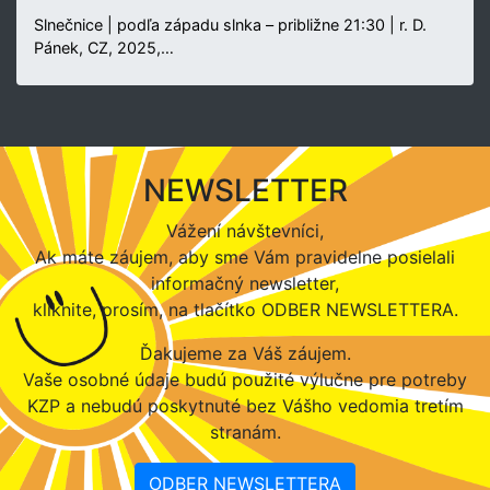
Slnečnice | podľa západu slnka – približne 21:30 | r. D.
Pánek, CZ, 2025,…
NEWSLETTER
Vážení návštevníci,
Ak máte záujem, aby sme Vám pravidelne posielali
informačný newsletter,
kliknite, prosím, na tlačítko ODBER NEWSLETTERA.
Ďakujeme za Váš záujem.
Vaše osobné údaje budú použité výlučne pre potreby
KZP a nebudú poskytnuté bez Vášho vedomia tretím
stranám.
ODBER NEWSLETTERA