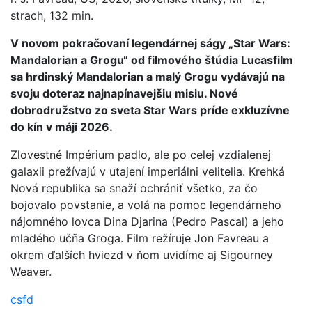
strach, 132 min.
V novom pokračovaní legendárnej ságy „Star Wars:
Mandalorian a Grogu“ od filmového štúdia Lucasfilm
sa hrdinský Mandalorian a malý Grogu vydávajú na
svoju doteraz najnapínavejšiu misiu. Nové
dobrodružstvo zo sveta Star Wars príde exkluzívne
do kín v máji 2026.
Zlovestné Impérium padlo, ale po celej vzdialenej
galaxii prežívajú v utajení imperiálni velitelia. Krehká
Nová republika sa snaží ochrániť všetko, za čo
bojovalo povstanie, a volá na pomoc legendárneho
nájomného lovca Dina Djarina (Pedro Pascal) a jeho
mladého učňa Groga. Film režíruje Jon Favreau a
okrem ďalších hviezd v ňom uvidíme aj Sigourney
Weaver.
csfd