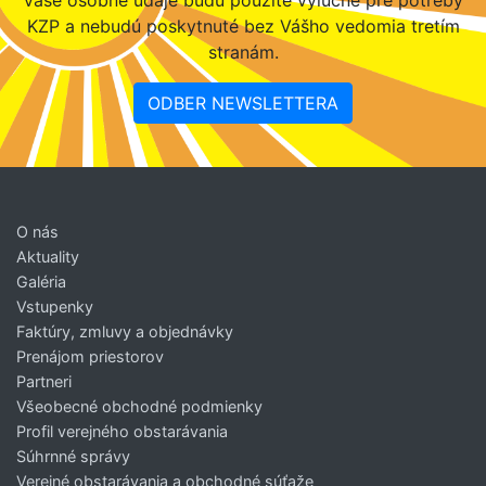
KZP a nebudú poskytnuté bez Vášho vedomia tretím
stranám.
ODBER NEWSLETTERA
O nás
Aktuality
Galéria
Vstupenky
Faktúry, zmluvy a objednávky
Prenájom priestorov
Partneri
Všeobecné obchodné podmienky
Profil verejného obstarávania
Súhrnné správy
Verejné obstarávania a obchodné súťaže