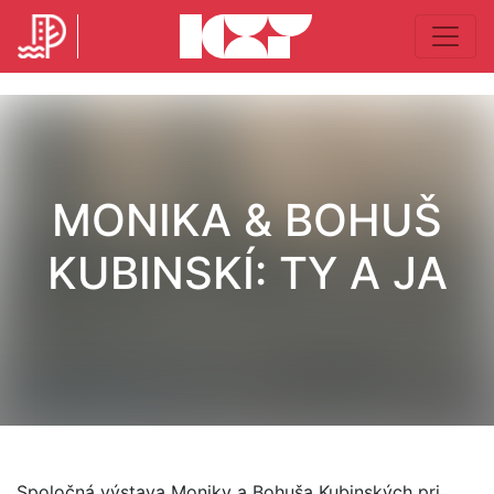
MONIKA & BOHUŠ
KUBINSKÍ: TY A JA
Spoločná výstava Moniky a Bohuša Kubinských pri