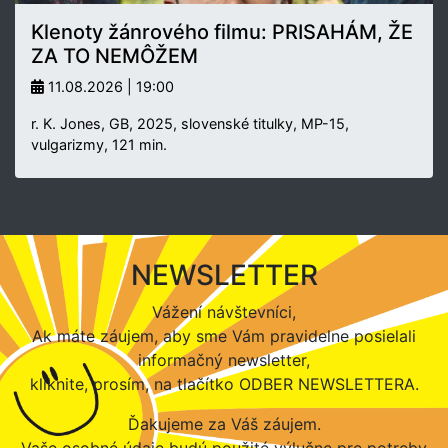
Klenoty žánrového filmu: PRISAHÁM, ŽE
ZA TO NEMÔŽEM
11.08.2026 | 19:00
r. K. Jones, GB, 2025, slovenské titulky, MP-15,
vulgarizmy, 121 min.
NEWSLETTER
Vážení návštevníci,
Ak máte záujem, aby sme Vám pravidelne posielali
informačný newsletter,
kliknite, prosím, na tlačítko ODBER NEWSLETTERA.
Ďakujeme za Váš záujem.
Vaše osobné údaje budú použité výlučne pre potreby