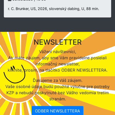
r. C. Brunker, US, 2026, slovenský dabing, U, 88 min.
NEWSLETTER
Vážení návštevníci,
Ak máte záujem, aby sme Vám pravidelne posielali
informačný newsletter,
kliknite, prosím, na tlačítko ODBER NEWSLETTERA.
Ďakujeme za Váš záujem.
Vaše osobné údaje budú použité výlučne pre potreby
KZP a nebudú poskytnuté bez Vášho vedomia tretím
stranám.
ODBER NEWSLETTERA