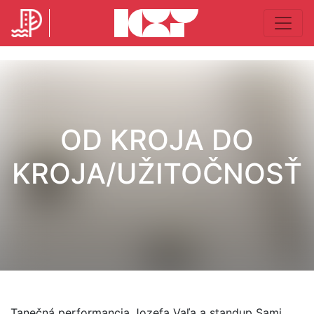
OD KROJA DO
KROJA/UŽITOČNOSŤ
Tanečná performancia Jozefa Vaľa a standup Sami