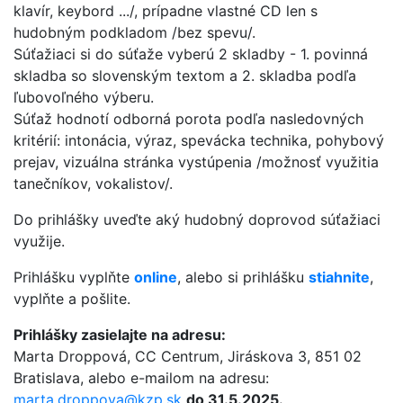
klavír, keybord .../, prípadne vlastné CD len s
hudobným podkladom /bez spevu/.
Súťažiaci si do súťaže vyberú 2 skladby - 1. povinná
skladba so slovenským textom a 2. skladba podľa
ľubovoľného výberu.
Súťaž hodnotí odborná porota podľa nasledovných
kritérií: intonácia, výraz, spevácka technika, pohybový
prejav, vizuálna stránka vystúpenia /možnosť využitia
tanečníkov, vokalistov/.
Do prihlášky uveďte aký hudobný doprovod súťažiaci
využije.
Prihlášku vyplňte
online
, alebo si prihlášku
stiahnite
,
vyplňte a pošlite.
Prihlášky zasielajte na adresu:
Marta Droppová, CC Centrum, Jiráskova 3, 851 02
Bratislava, alebo e-mailom na adresu:
marta.droppova@kzp.sk
do 31.5.2025.