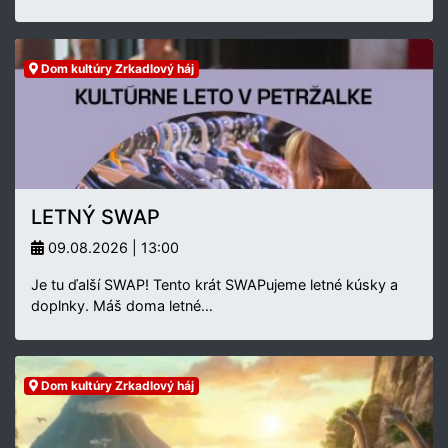
Dom kultúry Zrkadlový háj
LETNÝ SWAP
09.08.2026 | 13:00
Je tu ďalší SWAP! Tento krát SWAPujeme letné kúsky a
doplnky. Máš doma letné…
Dom kultúry Zrkadlový háj