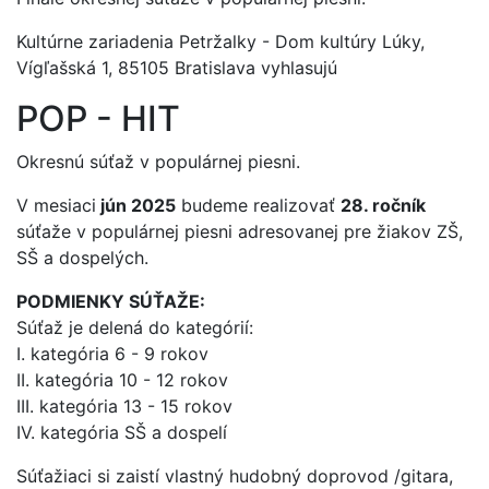
Kultúrne zariadenia Petržalky - Dom kultúry Lúky,
Vígľašská 1, 85105 Bratislava vyhlasujú
POP - HIT
Okresnú súťaž v populárnej piesni.
V mesiaci
jún 2025
budeme realizovať
28. ročník
súťaže v populárnej piesni adresovanej pre žiakov ZŠ,
SŠ a dospelých.
PODMIENKY SÚŤAŽE:
Súťaž je delená do kategórií:
I. kategória 6 - 9 rokov
II. kategória 10 - 12 rokov
III. kategória 13 - 15 rokov
IV. kategória SŠ a dospelí
Súťažiaci si zaistí vlastný hudobný doprovod /gitara,