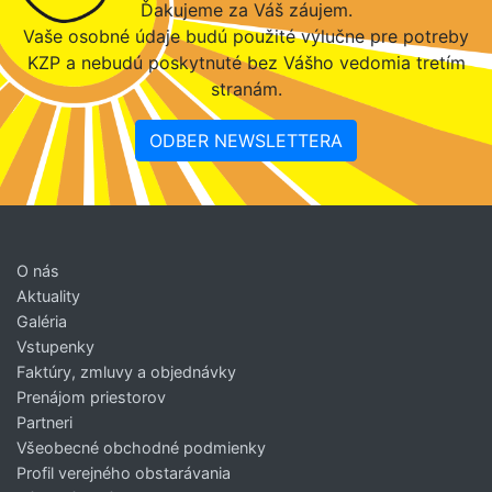
Ďakujeme za Váš záujem.
Vaše osobné údaje budú použité výlučne pre potreby
KZP a nebudú poskytnuté bez Vášho vedomia tretím
stranám.
ODBER NEWSLETTERA
O nás
Aktuality
Galéria
Vstupenky
Faktúry, zmluvy a objednávky
Prenájom priestorov
Partneri
Všeobecné obchodné podmienky
Profil verejného obstarávania