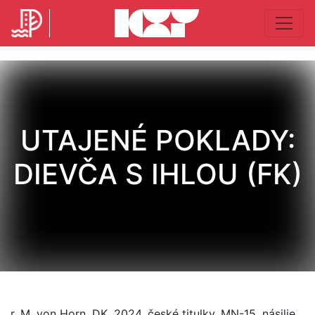
UTAJENÉ POKLADY:
DIEVČA S IHLOU (FK)
r. M. von Horn, DK, 2024, české titulky, MN-15, násilie,