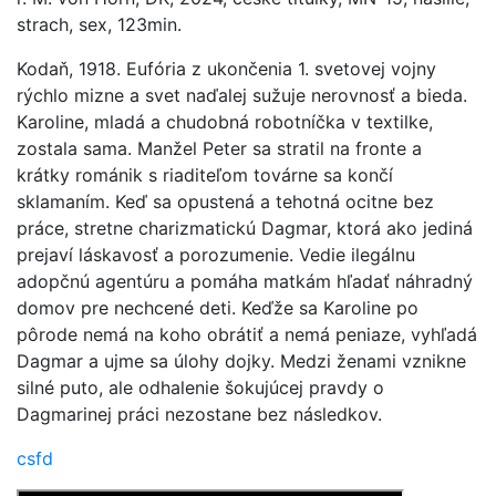
strach, sex, 123min.
Kodaň, 1918. Eufória z ukončenia 1. svetovej vojny
rýchlo mizne a svet naďalej sužuje nerovnosť a bieda.
Karoline, mladá a chudobná robotníčka v textilke,
zostala sama. Manžel Peter sa stratil na fronte a
krátky románik s riaditeľom továrne sa končí
sklamaním. Keď sa opustená a tehotná ocitne bez
práce, stretne charizmatickú Dagmar, ktorá ako jediná
prejaví láskavosť a porozumenie. Vedie ilegálnu
adopčnú agentúru a pomáha matkám hľadať náhradný
domov pre nechcené deti. Keďže sa Karoline po
pôrode nemá na koho obrátiť a nemá peniaze, vyhľadá
Dagmar a ujme sa úlohy dojky. Medzi ženami vznikne
silné puto, ale odhalenie šokujúcej pravdy o
Dagmarinej práci nezostane bez následkov.
csfd