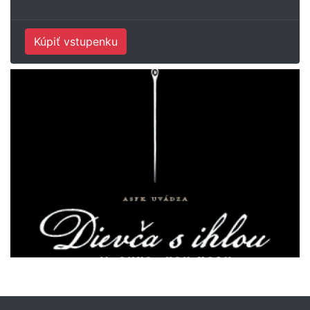
Kúpiť vstupenku