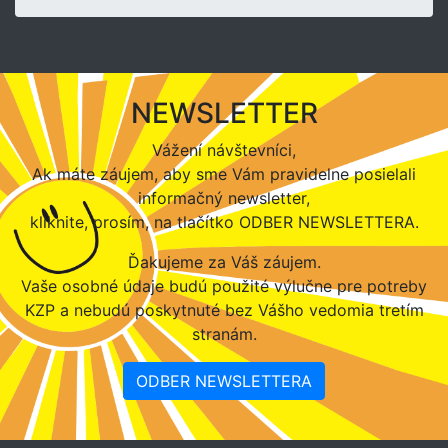
NEWSLETTER
Vážení návštevníci,
Ak máte záujem, aby sme Vám pravidelne posielali
informačný newsletter,
kliknite, prosím, na tlačítko ODBER NEWSLETTERA.
Ďakujeme za Váš záujem.
Vaše osobné údaje budú použité výlučne pre potreby
KZP a nebudú poskytnuté bez Vášho vedomia tretím
stranám.
ODBER NEWSLETTERA