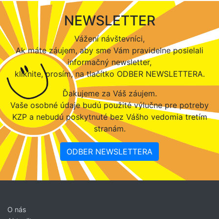
NEWSLETTER
Vážení návštevníci,
Ak máte záujem, aby sme Vám pravidelne posielali
informačný newsletter,
kliknite, prosím, na tlačítko ODBER NEWSLETTERA.
Ďakujeme za Váš záujem.
Vaše osobné údaje budú použité výlučne pre potreby
KZP a nebudú poskytnuté bez Vášho vedomia tretím
stranám.
ODBER NEWSLETTERA
O nás