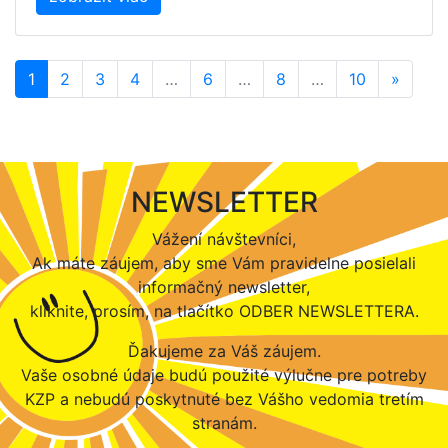
1
2
3
4
…
6
…
8
…
10
»
NEWSLETTER
Vážení návštevníci,
Ak máte záujem, aby sme Vám pravidelne posielali
informačný newsletter,
kliknite, prosím, na tlačítko ODBER NEWSLETTERA.
Ďakujeme za Váš záujem.
Vaše osobné údaje budú použité výlučne pre potreby
KZP a nebudú poskytnuté bez Vášho vedomia tretím
stranám.