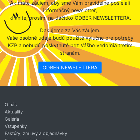
Ak máte záujem, aby sme Vám pravidelne posielali
informačný newsletter,
kliknite, prosím, na tlačítko ODBER NEWSLETTERA.
Ďakujeme za Váš záujem.
Vaše osobné údaje budú použité výlučne pre potreby
KZP a nebudú poskytnuté bez Vášho vedomia tretím
stranám.
ODBER NEWSLETTERA
O nás
Aktuality
Galéria
Vstupenky
Faktúry, zmluvy a objednávky