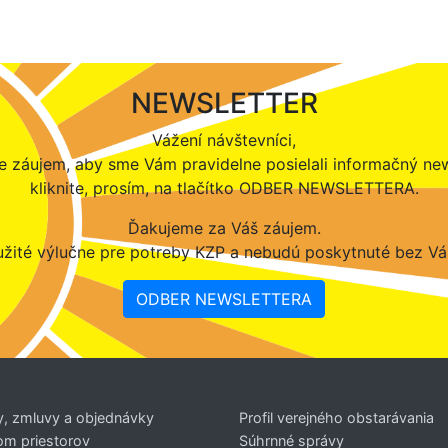
NEWSLETTER
Vážení návštevníci,
 záujem, aby sme Vám pravidelne posielali informačný new
kliknite, prosím, na tlačítko ODBER NEWSLETTERA.
Ďakujeme za Váš záujem.
žité výlučne pre potreby KZP a nebudú poskytnuté bez Vá
ODBER NEWSLETTERA
y, zmluvy a objednávky
Profil verejného obstarávania
om priestorov
Súhrnné správy