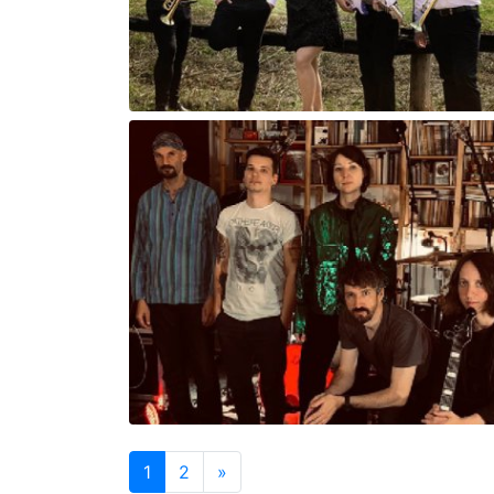
1
2
»