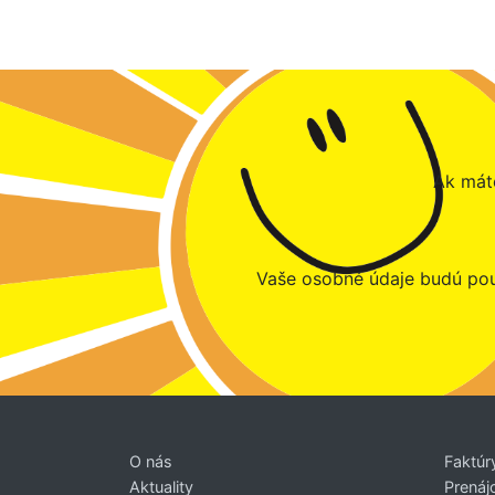
Ak máte
Vaše osobné údaje budú pou
O nás
Faktúr
Aktuality
Prenáj