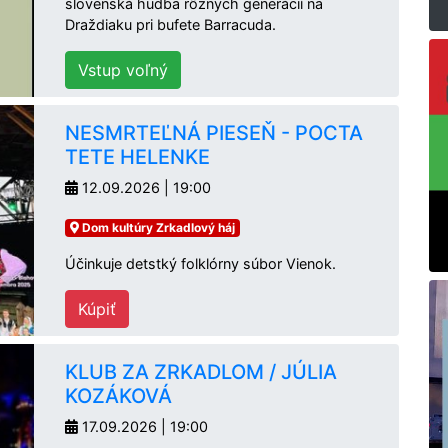
slovenská hudba rôznych generácií na
Draždiaku pri bufete Barracuda.
Vstup voľný
NESMRTEĽNÁ PIESEŇ - POCTA
TETE HELENKE
12.09.2026 | 19:00
Dom kultúry Zrkadlový háj
Účinkuje detstký folklórny súbor Vienok.
Kúpiť
KLUB ZA ZRKADLOM / JÚLIA
KOZÁKOVÁ
17.09.2026 | 19:00