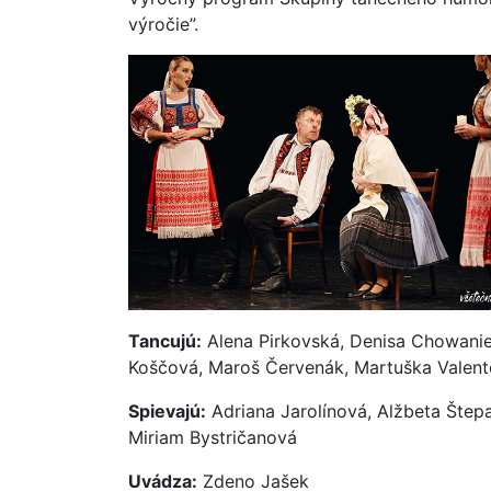
výročie”.
Tancujú:
Alena Pirkovská, Denisa Chowani
Koščová, Maroš Červenák, Martuška Valento
Spievajú:
Adriana Jarolínová, Alžbeta Šte
Miriam Bystričanová
Uvádza:
Zdeno Jašek