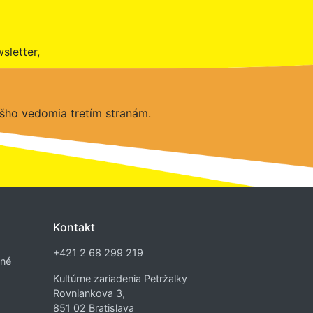
sletter,
šho vedomia tretím stranám.
Kontakt
+421 2 68 299 219
dné
Kultúrne zariadenia Petržalky
Rovniankova 3,
851 02 Bratislava