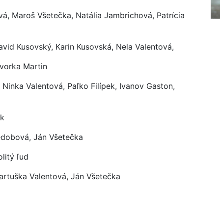
vá, Maroš Všetečka, Natália Jambrichová, Patrícia
avid Kusovský, Karin Kusovská, Nela Valentová,
avorka Martin
Ninka Valentová, Paľko Filípek, Ivanov Gaston,
ek
Nedobová, Ján Všetečka
litý ľud
artuška Valentová, Ján Všetečka