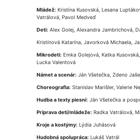
Mládež:
Kristína Kusovská, Lesana Luptáko
Vatrálová, Pavol Medveď
Deti:
Alex Golej, Alexandra Jambrichová, D
Kristínová Katarína, Javorková Michaela, J
Mikrodeti:
Emka Golejová, Katka Kusovská, 
Lucka Valentová
Námet a scenár:
Ján Všetečka, Zdeno Jaš
Choreografia:
Stanislav Marišler, Valerie 
Hudba a texty piesní:
Ján Všetečka a pospo
Príprava detí/mládeže:
Radka Vatrálová, M
Kroje a kostýmy:
Lýdia Juhásová
Hudobná spolupráca:
Lukáš Vatrál