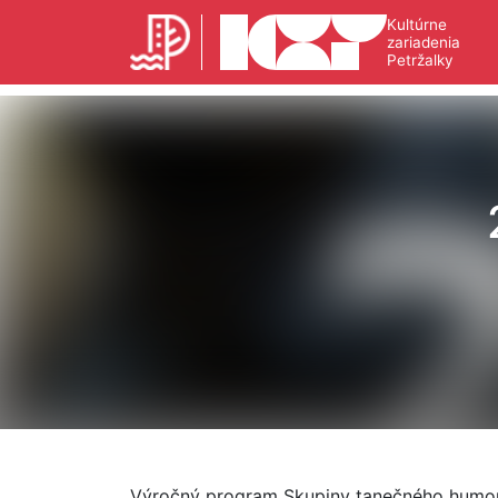
Kultúrne
zariadenia
Petržalky
Výročný program Skupiny tanečného humoru 