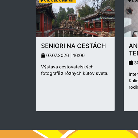
Cik Cak Centrum
Doč
SENIORI NA CESTÁCH
AN
TE
07.07.2026 | 16:00
30
Výstava cestovateľských
fotografií z rôznych kútov sveta.
Inte
Kali
rodi