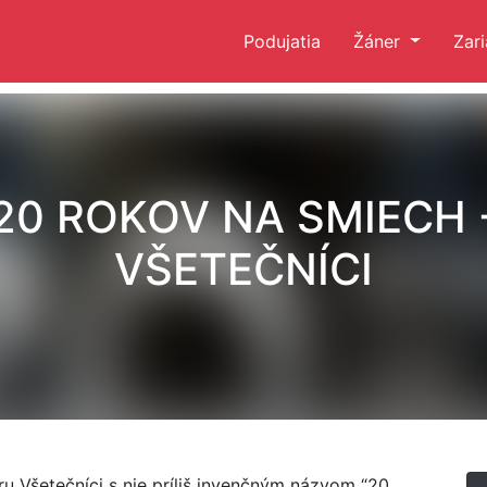
Podujatia
Žáner
Zar
20 ROKOV NA SMIECH 
VŠETEČNÍCI
Všetečníci s nie príliš invenčným názvom “20.