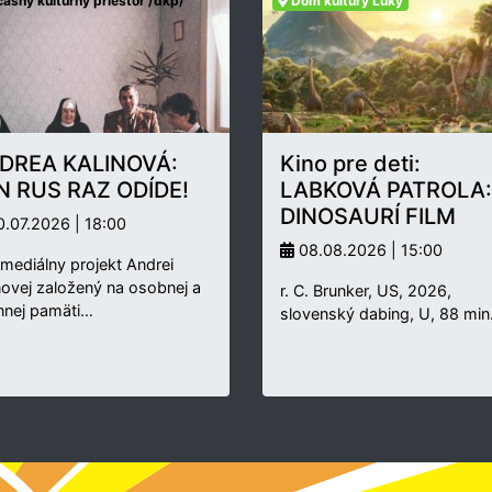
asný kultúrny priestor /dkp/
Dom kultúry Lúky
DREA KALINOVÁ:
Kino pre deti:
N RUS RAZ ODÍDE!
LABKOVÁ PATROLA:
DINOSAURÍ FILM
.07.2026 | 18:00
08.08.2026 | 15:00
rmediálny projekt Andrei
novej založený na osobnej a
r. C. Brunker, US, 2026,
nnej pamäti…
slovenský dabing, U, 88 min