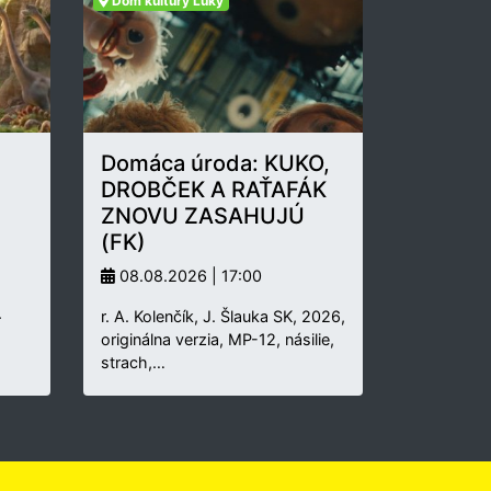
Dom kultúry Lúky
Domáca úroda: KUKO,
DROBČEK A RAŤAFÁK
ZNOVU ZASAHUJÚ
(FK)
08.08.2026 | 17:00
.
r. A. Kolenčík, J. Šlauka SK, 2026,
originálna verzia, MP-12, násilie,
strach,…