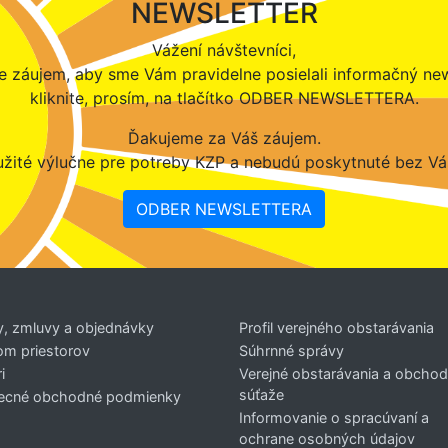
NEWSLETTER
Vážení návštevníci,
 záujem, aby sme Vám pravidelne posielali informačný new
kliknite, prosím, na tlačítko ODBER NEWSLETTERA.
Ďakujeme za Váš záujem.
žité výlučne pre potreby KZP a nebudú poskytnuté bez Vá
ODBER NEWSLETTERA
y, zmluvy a objednávky
Profil verejného obstarávania
om priestorov
Súhrnné správy
i
Verejné obstarávania a obcho
súťaže
ecné obchodné podmienky
Informovanie o spracúvaní a
ochrane osobných údajov