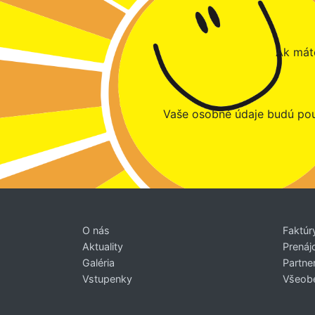
Ak máte
Vaše osobné údaje budú pou
O nás
Faktúr
Aktuality
Prenáj
Galéria
Partner
Vstupenky
Všeob