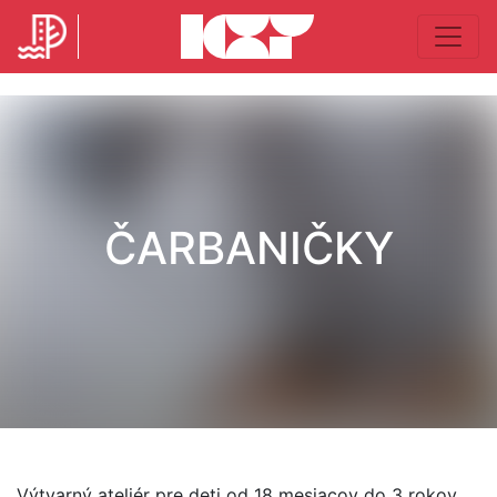
ČARBANIČKY
Výtvarný ateliér pre deti od 18 mesiacov do 3 rokov,