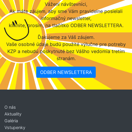
Vážení návštevníci,
Ak máte záujem, aby sme Vám pravidelne posielali
informačný newsletter,
kliknite, prosím, na tlačítko ODBER NEWSLETTERA.
Ďakujeme za Váš záujem.
Vaše osobné údaje budú použité výlučne pre potreby
KZP a nebudú poskytnuté bez Vášho vedomia tretím
stranám.
ODBER NEWSLETTERA
O nás
Aktuality
Galéria
Vstupenky