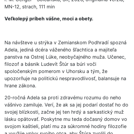
MN-12, strach, 111 min
Veľkolepý príbeh vášne, moci a obety.
Na návšteve u strýka v Zemianskom Podhradí spozná
Adela, jediná dcéra váženého šľachtica a majiteľa
panstva na Ostrej Lúke, neobyčajného muža. Učenec,
filozof a básnik Ludevít Štúr sa búri voči
spoločenským pomerom v Uhorsku a tým, že
upozorňuje na politickú nespravodlivosť, balansuje na
hrane zákona.
20-ročná Adela sa proti zdravému rozumu do neho
vášnivo zamiluje. Verí, že ak sa jej podarí dostať ho do
svojej blízkosti, začne jej ten hrdý a sarkastický muž
lásku opätovať. Poskytne mu teda dočasný domov vo
svojom kaštieli, platí mu za súkromné hodiny filozofie
a využije vplyv svojho otca, aby Štúra zvolili do