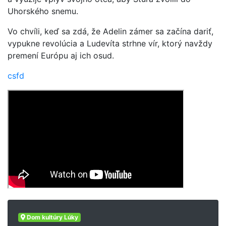
Uhorského snemu.
Vo chvíli, keď sa zdá, že Adelin zámer sa začína dariť,
vypukne revolúcia a Ludevíta strhne vír, ktorý navždy
premení Európu aj ich osud.
csfd
Dom kultúry Lúky