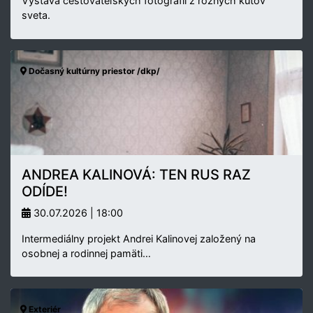
Výstava cestovateľských fotografií z rôznych kútov
sveta.
Dočasný kultúrny priestor /dkp/
ANDREA KALINOVÁ: TEN RUS RAZ
ODÍDE!
30.07.2026 | 18:00
Intermediálny projekt Andrei Kalinovej založený na
osobnej a rodinnej pamäti…
Exteriér