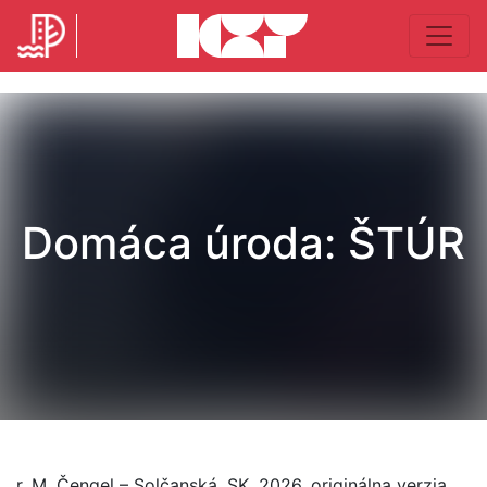
Domáca úroda: ŠTÚR
r. M. Čengel – Solčanská, SK, 2026, originálna verzia,