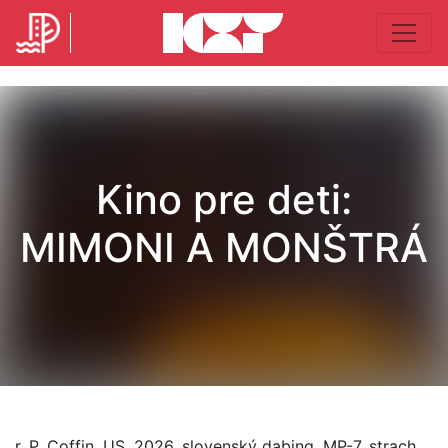
Kino pre deti:
MIMONI A MONŠTRÁ
r. P. Coffin, US, 2026, slovenský dabing, MP-7, strach,