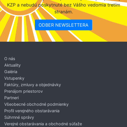
KZP a nebudú poskytnuté bez Vášho vedomia tretím
stranám.
ODBER NEWSLETTERA
O nás
Aktuality
Galéria
Vstupenky
Faktúry, zmluvy a objednávky
Prenájom priestorov
Partneri
Všeobecné obchodné podmienky
Profil verejného obstarávania
Súhrnné správy
Verejné obstarávania a obchodné súťaže