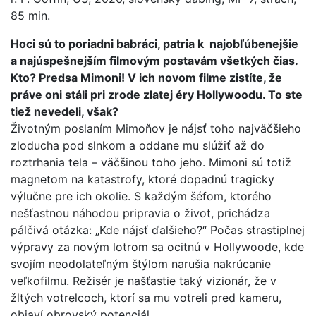
85 min.
Hoci sú to poriadni babráci, patria k najobľúbenejšie
a najúspešnejším filmovým postavám všetkých čias.
Kto? Predsa Mimoni! V ich novom filme zistíte, že
práve oni stáli pri zrode zlatej éry Hollywoodu. To ste
tiež nevedeli, však?
Životným poslaním Mimoňov je nájsť toho najväčšieho
zloducha pod slnkom a oddane mu slúžiť až do
roztrhania tela – väčšinou toho jeho. Mimoni sú totiž
magnetom na katastrofy, ktoré dopadnú tragicky
výlučne pre ich okolie. S každým šéfom, ktorého
nešťastnou náhodou pripravia o život, prichádza
pálčivá otázka: „Kde nájsť ďalšieho?“ Počas strastiplnej
výpravy za novým lotrom sa ocitnú v Hollywoode, kde
svojím neodolateľným štýlom narušia nakrúcanie
veľkofilmu. Režisér je našťastie taký vizionár, že v
žltých votrelcoch, ktorí sa mu votreli pred kameru,
objaví obrovský potenciál.