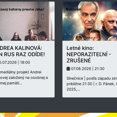
asný kultúrny priestor /dkp/
Exteriér
DREA KALINOVÁ:
Letné kino:
N RUS RAZ ODÍDE!
NEPORAZITEĽNÍ -
ZRUŠENÉ
.07.2026 | 18:00
07.08.2026 | 21:30
rmediálny projekt Andrei
novej založený na osobnej a
Slnečnice | podľa západu sln
nnej pamäti…
približne 21:30 | r. D. Pánek,
2025,…