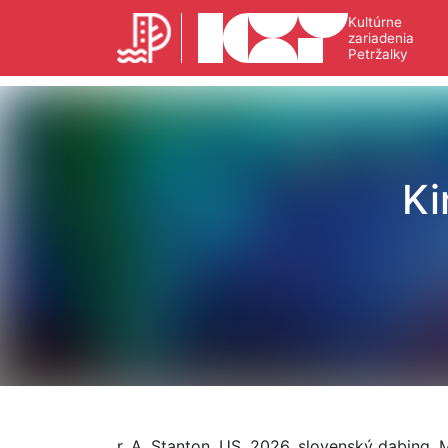
Kultúrne
zariadenia
Petržalky
Ki
r. A. Stanton, US, 2026, slovenský dabing, M