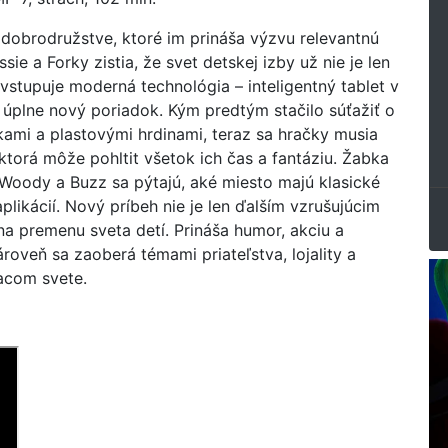
 dobrodružstve, ktoré im prináša výzvu relevantnú
ie a Forky zistia, že svet detskej izby už nie je len
a vstupuje moderná technológia – inteligentný tablet v
j úplne nový poriadok. Kým predtým stačilo súťažiť o
ami a plastovými hrdinami, teraz sa hračky musia
ktorá môže pohltit všetok ich čas a fantáziu. Žabka
Woody a Buzz sa pýtajú, aké miesto majú klasické
likácií. Nový príbeh nie je len ďalším vzrušujúcim
a premenu sveta detí. Prináša humor, akciu a
ároveň sa zaoberá témami priateľstva, lojality a
acom svete.