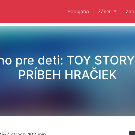
Podujatia
Žáner
Zar
no pre deti: TOY STORY
PRÍBEH HRAČIEK
P-7, strach, 102 min.