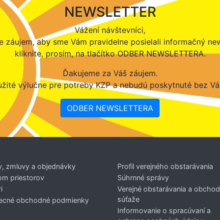
NEWSLETTER
Vážení návštevníci,
 záujem, aby sme Vám pravidelne posielali informačný new
kliknite, prosím, na tlačítko ODBER NEWSLETTERA.
Ďakujeme za Váš záujem.
žité výlučne pre potreby KZP a nebudú poskytnuté bez Vá
ODBER NEWSLETTERA
y, zmluvy a objednávky
Profil verejného obstarávania
om priestorov
Súhrnné správy
i
Verejné obstarávania a obcho
súťaže
ecné obchodné podmienky
Informovanie o spracúvaní a