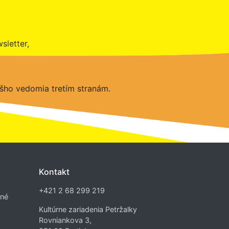
sletter,
šho vedomia tretím stranám.
Kontakt
+421 2 68 299 219
dné
Kultúrne zariadenia Petržalky
Rovniankova 3,