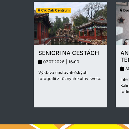
Cik Cak Centrum
Doč
SENIORI NA CESTÁCH
AN
TE
07.07.2026 | 16:00
30
Výstava cestovateľských
fotografií z rôznych kútov sveta.
Inte
Kali
rodi