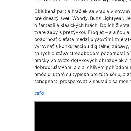
Obľúbená partia hračiek sa vracia v novom
pre dnešný svet. Woody, Buzz Lightyear, Jess
o fantázii a klasických hrách. Do ich život
tvare žaby s prezývkou Froglet – a s ňou a
pozornosť dieťaťa medzi plyšovými zvieratk
vyrovnať s konkurenciou digitálnej zábavy, 
sa rýchlo stáva stredobodom pozornosti a 
hračky vo svete dotykových obrazoviek a ap
dobrodružstvom, ale aj citlivým pohľadom n
emócie, ktoré sú typické pre túto sériu, a z
schopnosti prosperovať v neustále sa meni
csfd