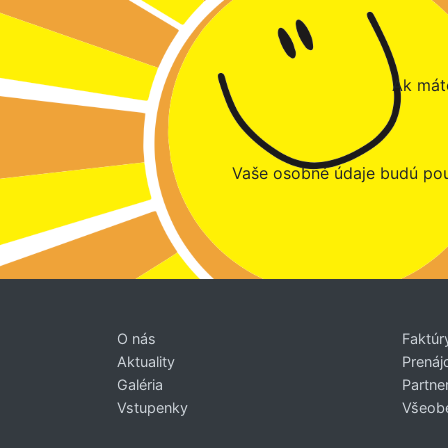
Ak máte
Vaše osobné údaje budú pou
O nás
Faktúr
Aktuality
Prenáj
Galéria
Partner
Vstupenky
Všeob