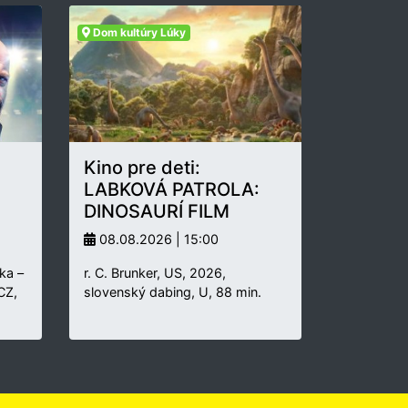
Dom kultúry Lúky
Kino pre deti:
LABKOVÁ PATROLA:
DINOSAURÍ FILM
08.08.2026 | 15:00
ka –
r. C. Brunker, US, 2026,
 CZ,
slovenský dabing, U, 88 min.