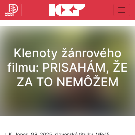
Klenoty žánrového
filmu: PRISAHÁM, ŽE
ZA TO NEMÔŽEM
r. K. Jones, GB, 2025, slovenské titulky, MP-15,