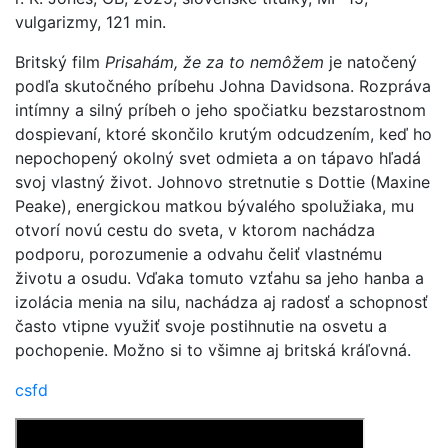
vulgarizmy, 121 min.
Britský film
Prisahám, že za to nemôžem
je natočený
podľa skutočného príbehu Johna Davidsona. Rozpráva
intímny a silný príbeh o jeho spočiatku bezstarostnom
dospievaní, ktoré skončilo krutým odcudzením, keď ho
nepochopený okolný svet odmieta a on tápavo hľadá
svoj vlastný život. Johnovo stretnutie s Dottie (Maxine
Peake), energickou matkou bývalého spolužiaka, mu
otvorí novú cestu do sveta, v ktorom nachádza
podporu, porozumenie a odvahu čeliť vlastnému
životu a osudu. Vďaka tomuto vzťahu sa jeho hanba a
izolácia menia na silu, nachádza aj radosť a schopnosť
často vtipne využiť svoje postihnutie na osvetu a
pochopenie. Možno si to všimne aj britská kráľovná.
csfd