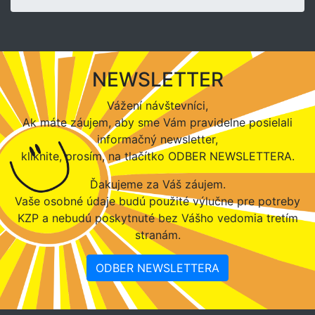
NEWSLETTER
Vážení návštevníci,
Ak máte záujem, aby sme Vám pravidelne posielali
informačný newsletter,
kliknite, prosím, na tlačítko ODBER NEWSLETTERA.
Ďakujeme za Váš záujem.
Vaše osobné údaje budú použité výlučne pre potreby
KZP a nebudú poskytnuté bez Vášho vedomia tretím
stranám.
ODBER NEWSLETTERA