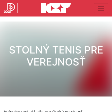
STOLNÝ TENIS PRE
VEREJNOSŤ
Voľnočasová aktivita pre širokú verejnosť.