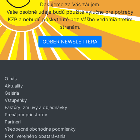
Ďakujeme za Váš záujem.
Vaše osobné údaje budú použité výlučne pre potreby
KZP a nebudú poskytnuté bez Vášho vedomia tretím
stranám.
ODBER NEWSLETTERA
O nás
Aktuality
Galéria
Vstupenky
Faktúry, zmluvy a objednávky
Prenájom priestorov
Partneri
Všeobecné obchodné podmienky
Profil verejného obstarávania