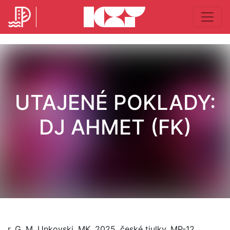
UTAJENÉ POKLADY:
DJ AHMET (FK)
r. G. M. Unkovski, MK, 2025, české tiulky, MP-12,