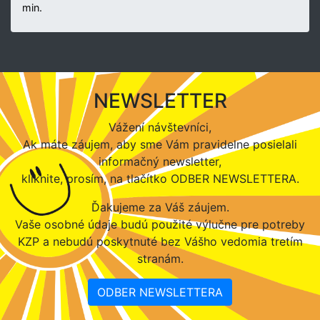
min.
NEWSLETTER
Vážení návštevníci,
Ak máte záujem, aby sme Vám pravidelne posielali
informačný newsletter,
kliknite, prosím, na tlačítko ODBER NEWSLETTERA.
Ďakujeme za Váš záujem.
Vaše osobné údaje budú použité výlučne pre potreby
KZP a nebudú poskytnuté bez Vášho vedomia tretím
stranám.
ODBER NEWSLETTERA