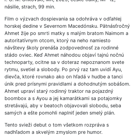
násilie, strach, 99 min.
Film o výzvach dospievania sa odohráva v odľahlej
horskej dedine v Severnom Macedónsku. Pätnásťročný
Ahmet žije po smrti matky s malým bratom Naimom a
autoritatívnym otcom, ktorý na neho namiesto
návštevy školy prenáša zodpovednosť za rodinné
stádo oviec. Keď Ahmet náhodou objaví tajnú nočnú
technoparty, ocitne sa v doteraz nepoznanom svete
rytmu, svetiel a slobody. Po prvý raz tam uvidí Ayu,
dievča, ktoré rovnako ako on hľadá v hudbe a tanci
únik pred prísnymi pravidlami a dohodnutým sobášom.
Ahmet upraví starý rodinný traktor na pojazdný
boombox a s Ayou a jej kamarátkami sa potajomky
stretávajú, aby v beatoch objavovali slobodu, seba
samých a ešte pomohli naplniť jeden smelý plán.
Tento svieži debut o tom všetkom rozpráva s
nadhľadom a skvelým zmyslom pre humor.