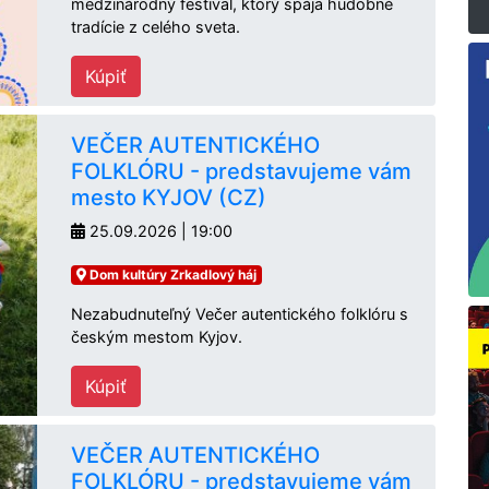
medzinárodný festival, ktorý spája hudobné
tradície z celého sveta.
Kúpiť
VEČER AUTENTICKÉHO
FOLKLÓRU - predstavujeme vám
mesto KYJOV (CZ)
25.09.2026 | 19:00
Dom kultúry Zrkadlový háj
Nezabudnuteľný Večer autentického folklóru s
českým mestom Kyjov.
Kúpiť
VEČER AUTENTICKÉHO
FOLKLÓRU - predstavujeme vám