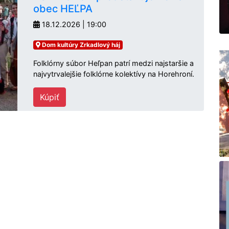
obec HEĽPA
18.12.2026 | 19:00
Dom kultúry Zrkadlový háj
Folklórny súbor Heľpan patrí medzi najstaršie a
najvytrvalejšie folklórne kolektívy na Horehroní.
Kúpiť