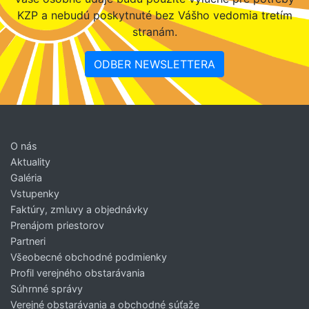
KZP a nebudú poskytnuté bez Vášho vedomia tretím
stranám.
ODBER NEWSLETTERA
O nás
Aktuality
Galéria
Vstupenky
Faktúry, zmluvy a objednávky
Prenájom priestorov
Partneri
Všeobecné obchodné podmienky
Profil verejného obstarávania
Súhrnné správy
Verejné obstarávania a obchodné súťaže