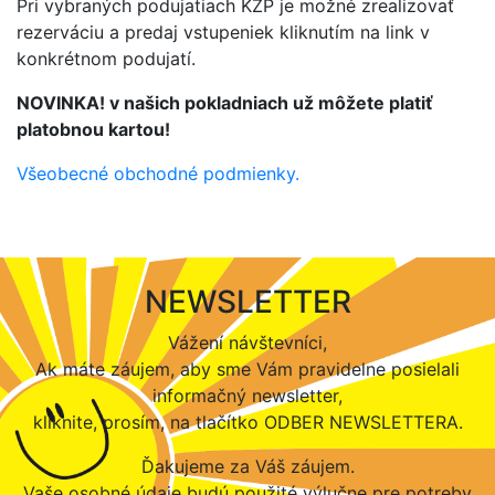
Pri vybraných podujatiach KZP je možné zrealizovať
rezerváciu a predaj vstupeniek kliknutím na link v
konkrétnom podujatí.
NOVINKA! v našich pokladniach už môžete platiť
platobnou kartou!
Všeobecné obchodné podmienky
.
NEWSLETTER
Vážení návštevníci,
Ak máte záujem, aby sme Vám pravidelne posielali
informačný newsletter,
kliknite, prosím, na tlačítko ODBER NEWSLETTERA.
Ďakujeme za Váš záujem.
Vaše osobné údaje budú použité výlučne pre potreby