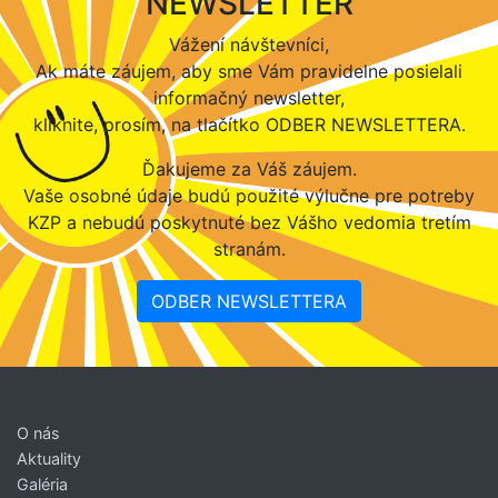
NEWSLETTER
Vážení návštevníci,
Ak máte záujem, aby sme Vám pravidelne posielali
informačný newsletter,
kliknite, prosím, na tlačítko ODBER NEWSLETTERA.
Ďakujeme za Váš záujem.
Vaše osobné údaje budú použité výlučne pre potreby
KZP a nebudú poskytnuté bez Vášho vedomia tretím
stranám.
ODBER NEWSLETTERA
O nás
Aktuality
Galéria