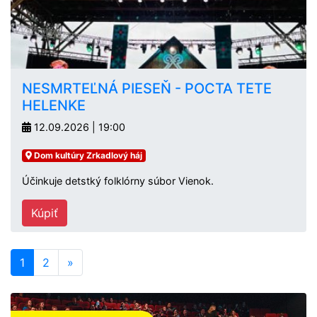
NESMRTEĽNÁ PIESEŇ - POCTA TETE
HELENKE
12.09.2026 | 19:00
Dom kultúry Zrkadlový háj
Účinkuje detstký folklórny súbor Vienok.
Kúpiť
1
2
»