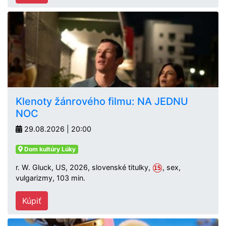
Klenoty žánrového filmu: NA JEDNU
NOC
29.08.2026 | 20:00
Dom kultúry Lúky
r. W. Gluck, US, 2026, slovenské titulky,
, sex,
15
vulgarizmy, 103 min.
Kúpiť