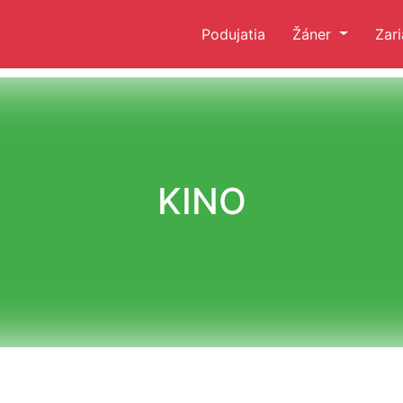
Podujatia
Žáner
Zar
KINO