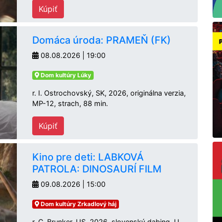
Kúpiť
Domáca úroda: PRAMEŇ (FK)
08.08.2026 | 19:00
Dom kultúry Lúky
r. I. Ostrochovský, SK, 2026, originálna verzia,
MP-12, strach, 88 min.
Kúpiť
Kino pre deti: LABKOVÁ
PATROLA: DINOSAURÍ FILM
09.08.2026 | 15:00
Dom kultúry Zrkadlový háj
r. C. Brunker, US, 2026, slovenský dabing, U,