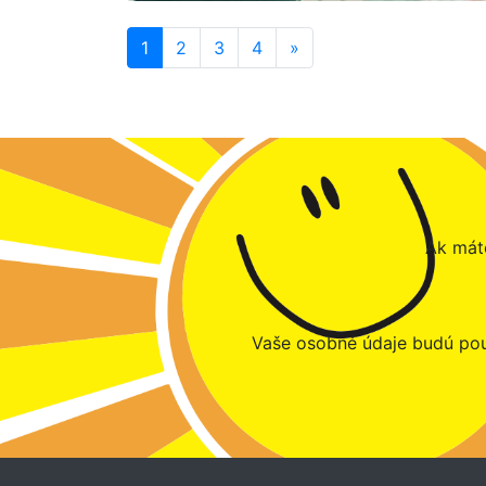
1
2
3
4
»
Ak máte
Vaše osobné údaje budú pou