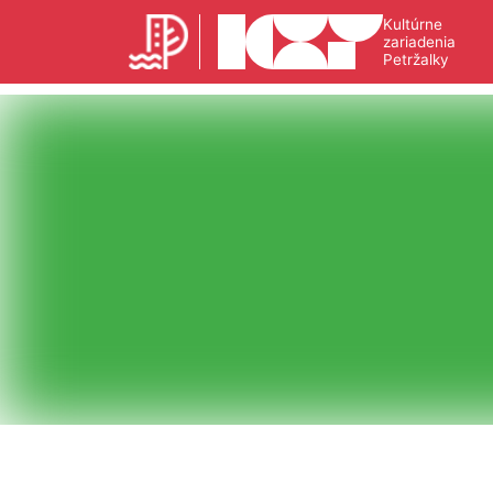
Kultúrne
zariadenia
Petržalky