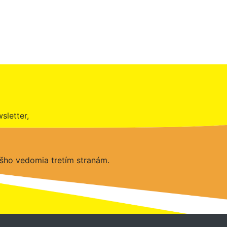
sletter,
šho vedomia tretím stranám.