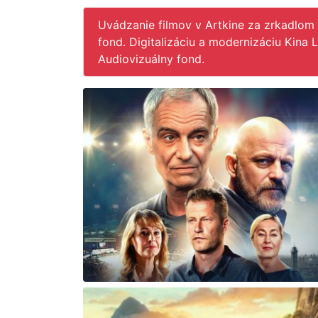
Uvádzanie filmov v Artkine za zrkadlom
fond. Digitalizáciu a modernizáciu Kina 
Audiovizuálny fond.