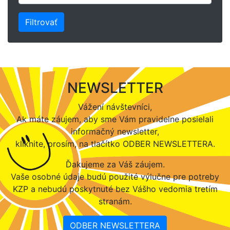
NEWSLETTER
Vážení návštevníci,
Ak máte záujem, aby sme Vám pravidelne posielali
informačný newsletter,
kliknite, prosím, na tlačítko ODBER NEWSLETTERA.
Ďakujeme za Váš záujem.
Vaše osobné údaje budú použité výlučne pre potreby
KZP a nebudú poskytnuté bez Vášho vedomia tretím
stranám.
ODBER NEWSLETTERA