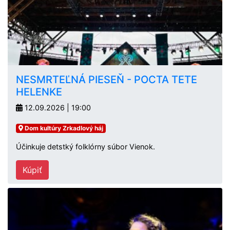
NESMRTEĽNÁ PIESEŇ - POCTA TETE
HELENKE
12.09.2026 | 19:00
Dom kultúry Zrkadlový háj
Účinkuje detstký folklórny súbor Vienok.
Kúpiť