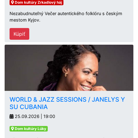
Dom kultúry Zrkadlový háj
Nezabudnuteľný Večer autentického folklóru s českým
mestom Kyjov.
Kúpiť
WORLD & JAZZ SESSIONS / JANELYS Y
SU CUBANIA
25.09.2026 | 19:00
Dom kultúry Lúky