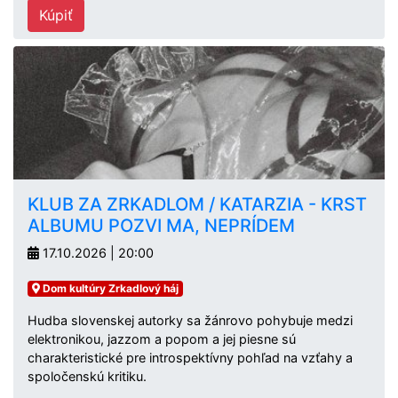
Kúpiť
KLUB ZA ZRKADLOM / KATARZIA - KRST
ALBUMU POZVI MA, NEPRÍDEM
17.10.2026 | 20:00
Dom kultúry Zrkadlový háj
Hudba slovenskej autorky sa žánrovo pohybuje medzi
elektronikou, jazzom a popom a jej piesne sú
charakteristické pre introspektívny pohľad na vzťahy a
spoločenskú kritiku.