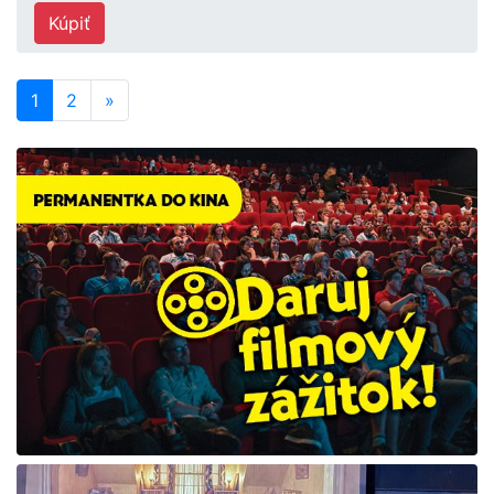
Kúpiť
1
2
»