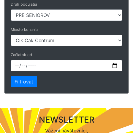
Druh podujatia
Miesto konania
Začiatok od
NEWSLETTER
Vážení návštevníci,