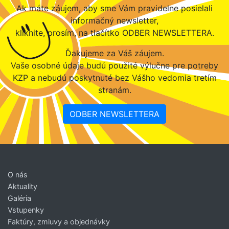
Ak máte záujem, aby sme Vám pravidelne posielali
informačný newsletter,
kliknite, prosím, na tlačítko ODBER NEWSLETTERA.
Ďakujeme za Váš záujem.
Vaše osobné údaje budú použité výlučne pre potreby
KZP a nebudú poskytnuté bez Vášho vedomia tretím
stranám.
ODBER NEWSLETTERA
O nás
Aktuality
Galéria
Vstupenky
Faktúry, zmluvy a objednávky