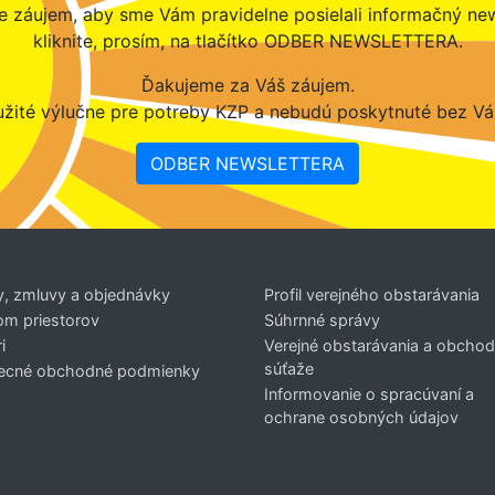
 záujem, aby sme Vám pravidelne posielali informačný new
kliknite, prosím, na tlačítko ODBER NEWSLETTERA.
Ďakujeme za Váš záujem.
žité výlučne pre potreby KZP a nebudú poskytnuté bez Vá
ODBER NEWSLETTERA
y, zmluvy a objednávky
Profil verejného obstarávania
om priestorov
Súhrnné správy
i
Verejné obstarávania a obcho
súťaže
ecné obchodné podmienky
Informovanie o spracúvaní a
ochrane osobných údajov