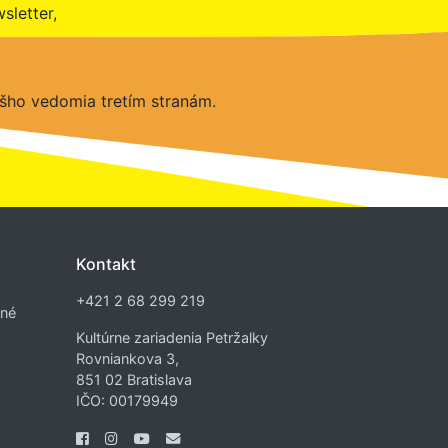
sletter,
šho vedomia tretím stranám.
Kontakt
+421 2 68 299 219
dné
Kultúrne zariadenia Petržalky
Rovniankova 3,
851 02 Bratislava
IČO: 00179949