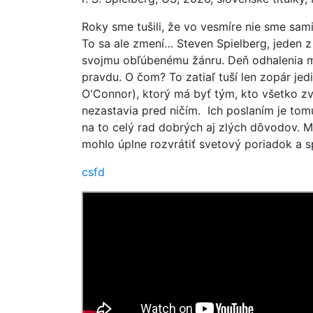
Roky sme tušili, že vo vesmíre nie sme sam
To sa ale zmení… Steven Spielberg, jeden z 
svojmu obľúbenému žánru. Deň odhalenia m
pravdu. O čom? To zatiaľ tuší len zopár jed
O'Connor), ktorý má byť tým, kto všetko zver
nezastavia pred ničím. Ich poslaním je tom
na to celý rad dobrých aj zlých dôvodov. Me
mohlo úplne rozvrátiť svetový poriadok a s
csfd