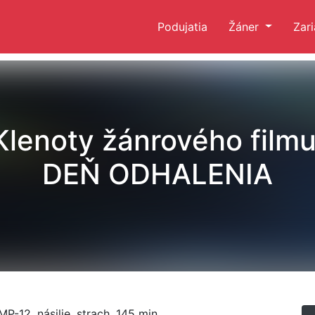
Podujatia
Žáner
Zar
Klenoty žánrového filmu
DEŇ ODHALENIA
 MP-12, násilie, strach, 145 min