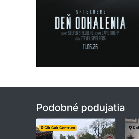
Podobné podujatia
Cik Cak Centrum
Doč