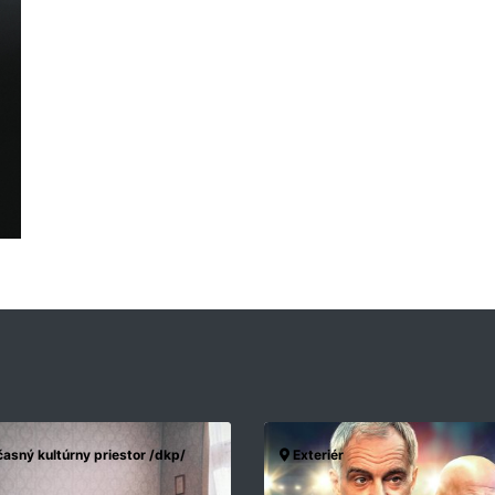
asný kultúrny priestor /dkp/
Exteriér