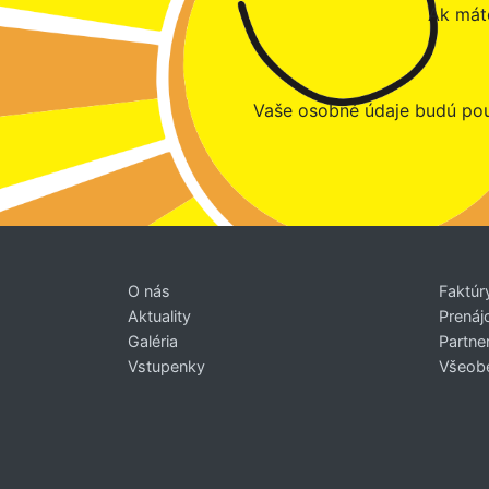
Ak máte
Vaše osobné údaje budú pou
O nás
Faktúr
Aktuality
Prenáj
Galéria
Partner
Vstupenky
Všeob