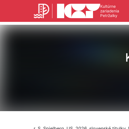
Kultúrne
zariadenia
Petržalky
r. S. Spielberg, US, 2026, slovenské titulky,