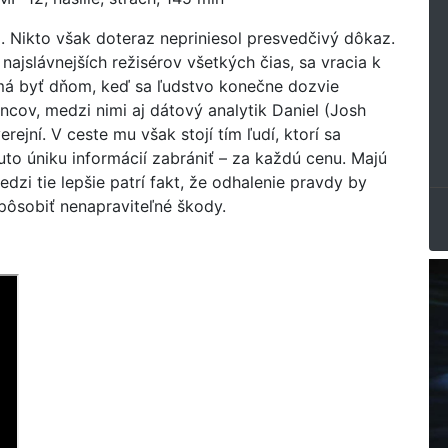
i. Nikto však doteraz nepriniesol presvedčivý dôkaz.
najslávnejších režisérov všetkých čias, sa vracia k
á byť dňom, keď sa ľudstvo konečne dozvie
incov, medzi nimi aj dátový analytik Daniel (Josh
ejní. V ceste mu však stojí tím ľudí, ktorí sa
uto úniku informácií zabrániť – za každú cenu. Majú
dzi tie lepšie patrí fakt, že odhalenie pravdy by
pôsobiť nenapraviteľné škody.