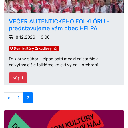
VEČER AUTENTICKÉHO FOLKLÓRU -
predstavujeme vám obec HEĽPA
18.12.2026 | 19:00
Dom kultúry Zrkadlový háj
Folklórny súbor Heľpan patrí medzi najstaršie a
najvytrvalejšie folklórne kolektívy na Horehroní.
Kúpiť
«
1
2