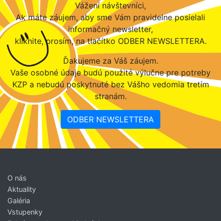
Vážení návštevníci,
Ak máte záujem, aby sme Vám pravidelne posielali
informačný newsletter,
kliknite, prosím, na tlačítko ODBER NEWSLETTERA.
Ďakujeme za Váš záujem.
Vaše osobné údaje budú použité výlučne pre potreby
KZP a nebudú poskytnuté bez Vášho vedomia tretím
stranám.
ODBER NEWSLETTERA
O nás
Aktuality
Galéria
Vstupenky