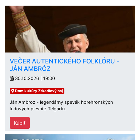
VEČER AUTENTICKÉHO FOLKLÓRU -
JÁN AMBRÓZ
30.10.2026 | 19:00
Dom kultúry Zrkadlový háj
Ján Ambroz - legendárny spevák horehronských
ľudových piesní z Telgártu.
Kúpiť