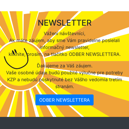
NEWSLETTER
Vážení návštevníci,
Ak máte záujem, aby sme Vám pravidelne posielali
informačný newsletter,
kliknite, prosím, na tlačítko ODBER NEWSLETTERA.
Ďakujeme za Váš záujem.
Vaše osobné údaje budú použité výlučne pre potreby
KZP a nebudú poskytnuté bez Vášho vedomia tretím
stranám.
ODBER NEWSLETTERA