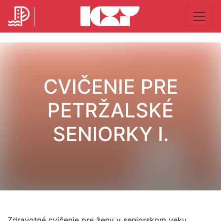
CVIČENIE PRE
PETRŽALSKÉ
SENIORKY I.
Zdravotné cvičenie pre ženy v seniorskom veku.