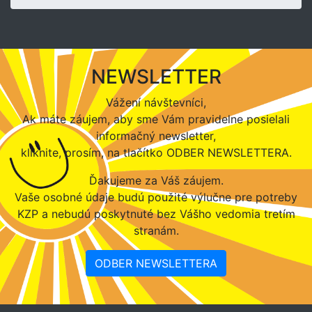
NEWSLETTER
Vážení návštevníci,
Ak máte záujem, aby sme Vám pravidelne posielali
informačný newsletter,
kliknite, prosím, na tlačítko ODBER NEWSLETTERA.
Ďakujeme za Váš záujem.
Vaše osobné údaje budú použité výlučne pre potreby
KZP a nebudú poskytnuté bez Vášho vedomia tretím
stranám.
ODBER NEWSLETTERA