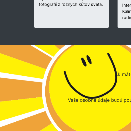
fotografií z rôznych kútov sveta.
Inte
Kali
rodi
Ak máte
Vaše osobné údaje budú pou