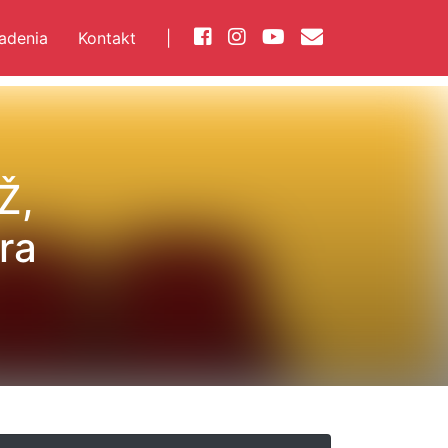
iadenia
Kontakt
|
Ž,
ra