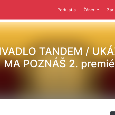
Podujatia
Žáner
Zar
IVADLO TANDEM / UKÁ
I MA POZNÁŠ 2. premié