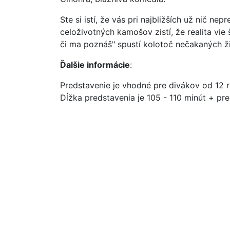
Ste si istí, že vás pri najbližších už nič nep
celoživotných kamošov zistí, že realita vi
či ma poznáš" spustí kolotoč nečakaných ži
Ďalšie informácie
:
Predstavenie je vhodné pre divákov od 12 
Dĺžka predstavenia je 105 - 110 minút + pr