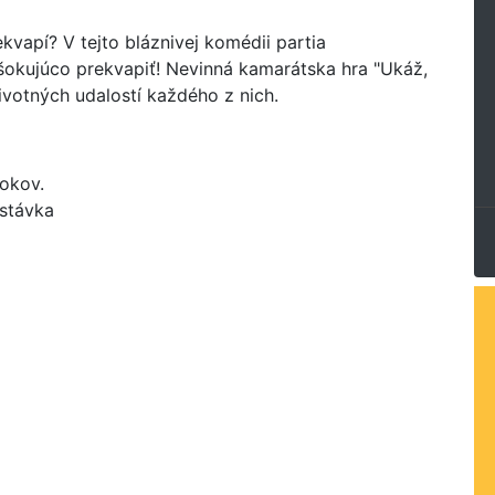
rekvapí? V tejto bláznivej komédii partia
e šokujúco prekvapiť! Nevinná kamarátska hra "Ukáž,
votných udalostí každého z nich.
rokov.
estávka