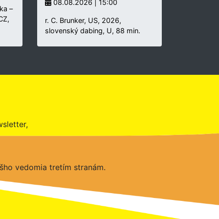
08.08.2026 | 15:00
ka –
 CZ,
r. C. Brunker, US, 2026,
slovenský dabing, U, 88 min.
sletter,
šho vedomia tretím stranám.