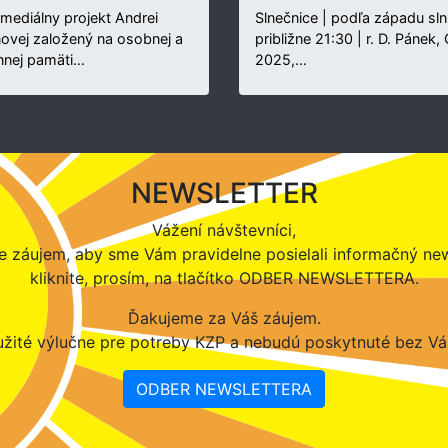
rmediálny projekt Andrei
Slnečnice | podľa západu sln
novej založený na osobnej a
približne 21:30 | r. D. Pánek,
nnej pamäti…
2025,…
NEWSLETTER
Vážení návštevníci,
 záujem, aby sme Vám pravidelne posielali informačný new
kliknite, prosím, na tlačítko ODBER NEWSLETTERA.
Ďakujeme za Váš záujem.
žité výlučne pre potreby KZP a nebudú poskytnuté bez Vá
ODBER NEWSLETTERA