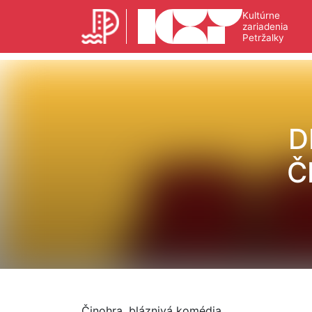
Kultúrne
zariadenia
Petržalky
D
Č
Činohra, bláznivá komédia.