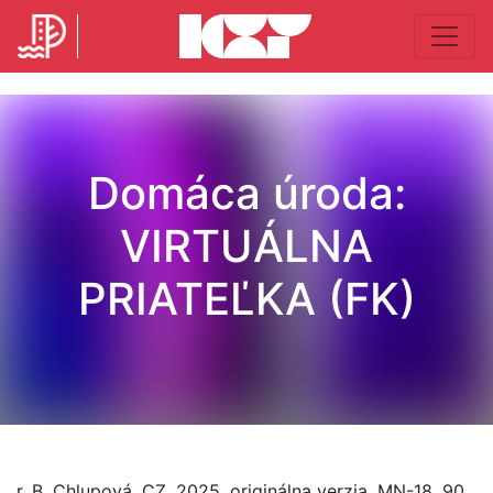
Domáca úroda:
VIRTUÁLNA
PRIATEĽKA (FK)
r. B. Chlupová, CZ, 2025, originálna verzia, MN-18, 90