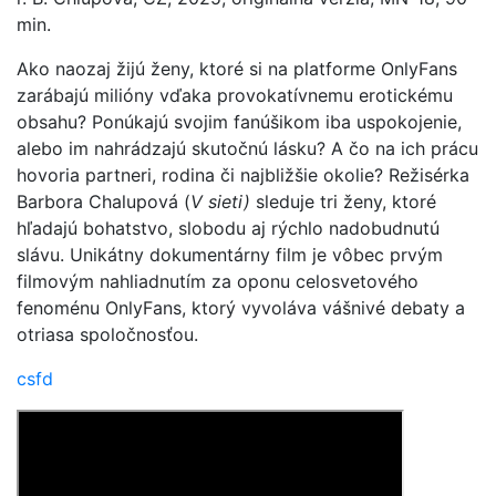
min.
Ako naozaj žijú ženy, ktoré si na platforme OnlyFans
zarábajú milióny vďaka provokatívnemu erotickému
obsahu? Ponúkajú svojim fanúšikom iba uspokojenie,
alebo im nahrádzajú skutočnú lásku? A čo na ich prácu
hovoria partneri, rodina či najbližšie okolie? Režisérka
Barbora Chalupová (
V sieti)
sleduje tri ženy, ktoré
hľadajú bohatstvo, slobodu aj rýchlo nadobudnutú
slávu. Unikátny dokumentárny film je vôbec prvým
filmovým nahliadnutím za oponu celosvetového
fenoménu OnlyFans, ktorý vyvoláva vášnivé debaty a
otriasa spoločnosťou.
csfd