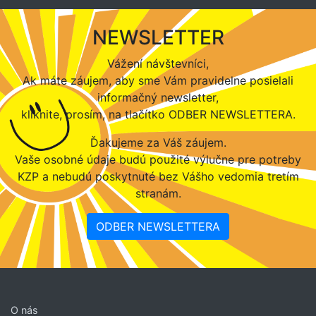
NEWSLETTER
Vážení návštevníci,
Ak máte záujem, aby sme Vám pravidelne posielali
informačný newsletter,
kliknite, prosím, na tlačítko ODBER NEWSLETTERA.
Ďakujeme za Váš záujem.
Vaše osobné údaje budú použité výlučne pre potreby
KZP a nebudú poskytnuté bez Vášho vedomia tretím
stranám.
ODBER NEWSLETTERA
O nás