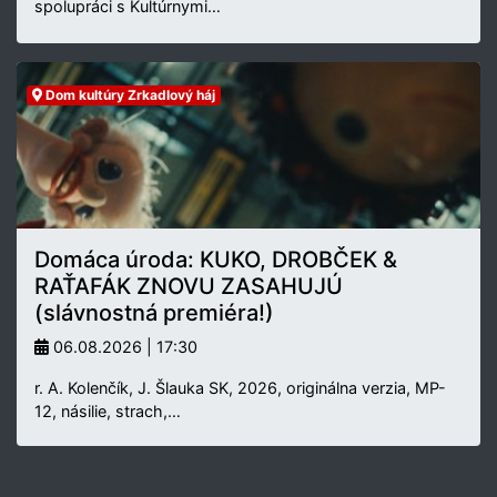
spolupráci s Kultúrnymi…
Dom kultúry Zrkadlový háj
Domáca úroda: KUKO, DROBČEK &
RAŤAFÁK ZNOVU ZASAHUJÚ
(slávnostná premiéra!)
06.08.2026 | 17:30
r. A. Kolenčík, J. Šlauka SK, 2026, originálna verzia, MP-
12, násilie, strach,…